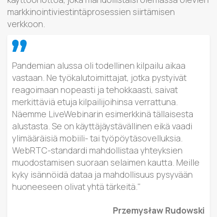
markkinointiviestintäprosessien siirtämisen
verkkoon.
Pandemian alussa oli todellinen kilpailu aikaa
vastaan. Ne työkalutoimittajat, jotka pystyivät
reagoimaan nopeasti ja tehokkaasti, saivat
merkittäviä etuja kilpailijoihinsa verrattuna.
Näemme LiveWebinarin esimerkkinä tällaisesta
alustasta. Se on käyttäjäystävällinen eikä vaadi
ylimääräisiä mobiili- tai työpöytäsovelluksia.
WebRTC-standardi mahdollistaa yhteyksien
muodostamisen suoraan selaimen kautta. Meille
kyky isännöidä dataa ja mahdollisuus pysyvään
huoneeseen olivat yhtä tärkeitä."
Przemysław Rudowski