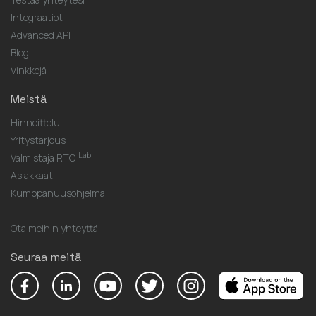
Integraatiot
Advanced API
Blogi
Vinkkejä
Meistä
Hinnoittelu
Yritystarjous
Lab
Valmistaja RTC
Asiakkaat
Kumppanuusohjelma
Ota meihin yhteyttä
Seuraa meitä