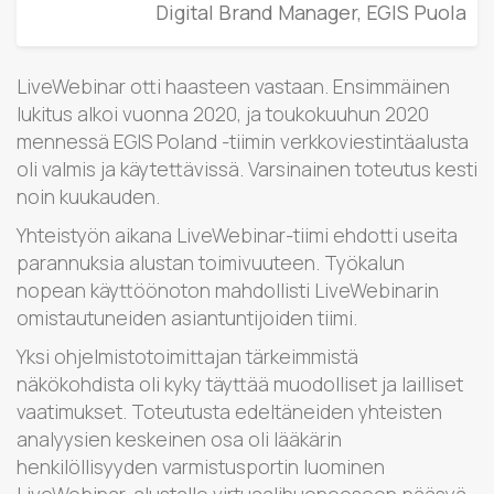
Digital Brand Manager, EGIS Puola
LiveWebinar otti haasteen vastaan. Ensimmäinen
lukitus alkoi vuonna 2020, ja toukokuuhun 2020
mennessä EGIS Poland -tiimin verkkoviestintäalusta
oli valmis ja käytettävissä. Varsinainen toteutus kesti
noin kuukauden.
Yhteistyön aikana LiveWebinar-tiimi ehdotti useita
parannuksia alustan toimivuuteen. Työkalun
nopean käyttöönoton mahdollisti LiveWebinarin
omistautuneiden asiantuntijoiden tiimi.
Yksi ohjelmistotoimittajan tärkeimmistä
näkökohdista oli kyky täyttää muodolliset ja lailliset
vaatimukset. Toteutusta edeltäneiden yhteisten
analyysien keskeinen osa oli lääkärin
henkilöllisyyden varmistusportin luominen
LiveWebinar-alustalle virtuaalihuoneeseen pääsyä