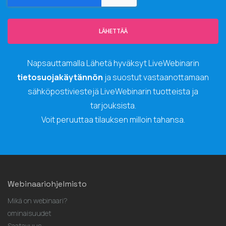
LÄHETTÄÄ
Napsauttamalla Lähetä hyväksyt LiveWebinarin
tietosuojakäytännön
ja suostut vastaanottamaan
sähköpostiviestejä LiveWebinarin tuotteista ja
tarjouksista.
Voit peruuttaa tilauksen milloin tahansa.
Webinaariohjelmisto
Mikä on webinaari?
ominaisuudet
Saatavuus