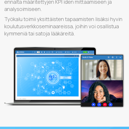
ennalta määritettyjen KPI:iden mittaamiseen ja
analysoimiseen.
Työkalu toimii yksittäisten tapaamisten lisäksi hyvin
koulutusverkkoseminaareissa, joihin voi osallistua
kymmeniä tai satoja lääkäreitä.