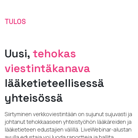
TULOS
Uusi,
tehokas
viestintäkanava
lääketieteellisessä
yhteisössä
Siirtyminen verkkoviestintään on sujunut sujuvasti ja
johtanut tehokkaaseen yhteistyöhön lääkäreiden ja
lääketieteen edustajien välillä. LiveWebinar-alustan
avulla edustaja voi luoda raportteja ja hallita