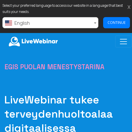
Select your preferred language to access our website in a language that best
X
suits your needs.
English
CONTINUE
LIVEWEBINAR.COM
EGIS PUOLAN MENESTYSTARINA
LiveWebinar tukee
terveydenhuoltoalaa
digitaalisessa