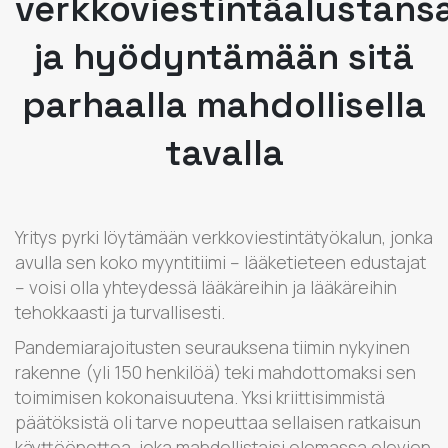
verkkoviestintäalustans
ja hyödyntämään sitä
parhaalla mahdollisella
tavalla
Yritys pyrki löytämään verkkoviestintätyökalun, jonka
avulla sen koko myyntitiimi – lääketieteen edustajat
– voisi olla yhteydessä lääkäreihin ja lääkäreihin
tehokkaasti ja turvallisesti.
Pandemiarajoitusten seurauksena tiimin nykyinen
rakenne (yli 150 henkilöä) teki mahdottomaksi sen
toimimisen kokonaisuutena. Yksi kriittisimmistä
päätöksistä oli tarve nopeuttaa sellaisen ratkaisun
käyttöönottoa, joka mahdollistaisi olemassa olevien