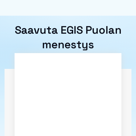
Saavuta EGIS Puolan
menestys
LiveWebinarilla