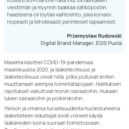
Koska EGIS Poland ei halunnut siirtää kaiken
viestinnän ja myynnin taakkaa sähköpostiin,
haasteena oli löytää vaihtoehto, joka korvaisi
nopeasti ja tehokkaasti perinteiset tapaamiset.
Przemysław Rudowski
Digital Brand Manager, EGIS Puola
Maailma käsitteli COVID-19-pandemiaa
maaliskuussa 2020, ja lääketeollisuus ja
lääketeollisuus olivat niitä, jotka joutuivat eniten
muuttamaan aiempia toimintatapojaan. Hallituksen
rajoitukset vaikuttivat moniin sairaaloihin, mukaan
lukien sairaaloihin ja poliklinikoihin.
Yleisön ja omansa turvallisuudesta huolestuneena
lääketieteen edustajat eivät voineet käydä
lääkäreiden luona suoraan toimistossaan.