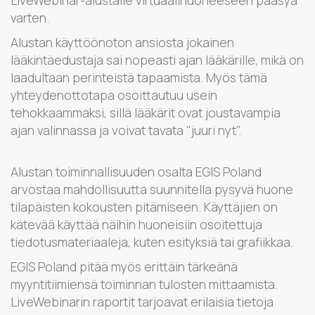
varten.
Alustan käyttöönoton ansiosta jokainen
lääkintäedustaja sai nopeasti ajan lääkärille, mikä on
laadultaan perinteistä tapaamista. Myös tämä
yhteydenottotapa osoittautuu usein
tehokkaammaksi, sillä lääkärit ovat joustavampia
ajan valinnassa ja voivat tavata "juuri nyt".
Alustan toiminnallisuuden osalta EGIS Poland
arvostaa mahdollisuutta suunnitella pysyvä huone
tilapäisten kokousten pitämiseen. Käyttäjien on
kätevää käyttää näihin huoneisiin osoitettuja
tiedotusmateriaaleja, kuten esityksiä tai grafiikkaa.
EGIS Poland pitää myös erittäin tärkeänä
myyntitiimiensä toiminnan tulosten mittaamista.
LiveWebinarin raportit tarjoavat erilaisia tietoja