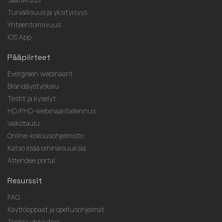
Turvallisuus ja yksityisyys
Yhteentoimivuus
iOS App
Pääpiirteet
Evergreen webinaarit
Brändäystyökalu
Testit ja kyselyt
HD/FHD-webinaaritallennus
Valkotaulu
Online-kokousohjelmisto
Katso lisää ominaisuuksia...
Attendee portal
Resurssit
FAQ
Käyttöoppaat ja opetusohjelmat
Testaa yhteytesi