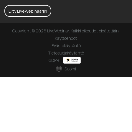
Liity LiveWebinaariin
Copyright © 2026 LiveWebinar. Kaikki oikeudet pidätetään.
Käyttöehdot
Evästekäytäntö
Tietosuojakäytäntö
GDPR
Suomi