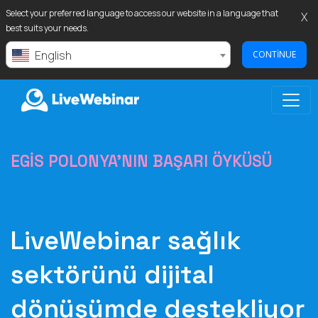
Select your preferred language to access our website in a language that
X
best suits your needs.
English
CONTINUE
LIVEWEBINAR.COM
EGIS POLONYA'NIN BAŞARI ÖYKÜSÜ
LiveWebinar sağlık
sektörünü dijital
dönüşümde destekliyor