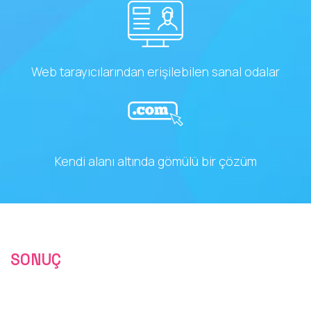
Web tarayıcılarından erişilebilen sanal odalar
Kendi alanı altında gömülü bir çözüm
SONUÇ