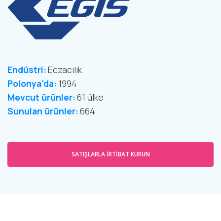
Endüstri:
Eczacılık
Polonya'da:
1994
Mevcut ürünler:
61 ülke
Sunulan ürünler:
664
SATIŞLARLA IRTIBAT KURUN