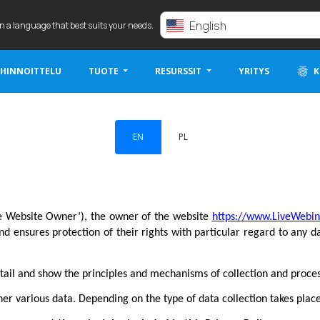
English
in a language that best suits your needs.
 HINNOITTELU
TUOTE
RESURSSIT
YRITYS
K
EN
PL