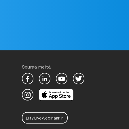
Seuraa meitä
Liity LiveWebinaariin