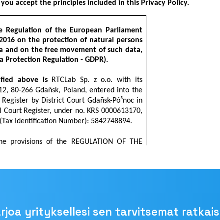
rjoa yrityksellesi sen tarvitsemat ratkai