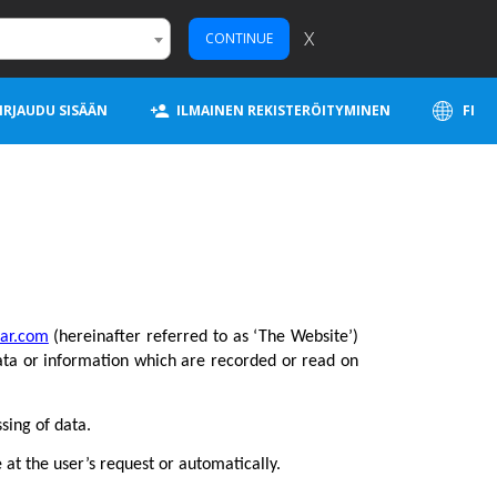
X
CONTINUE
IRJAUDU SISÄÄN
ILMAINEN REKISTERÖITYMINEN
FI