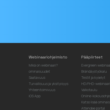
Sähköpostiosoite
Webinaariohjelmisto
Pääpiirteet
Mikä on webinaari?
Evergreen webinaa
ominaisuudet
Brändäystyökalu
Saatavuus
Testit ja kyselyt
Turvallisuus ja yksityisyys
HD/FHD-webinaari
Yhteentoimivuus
Valkotaulu
iOS App
Online-kokousohje
Katso lisää ominais
Attendee portal