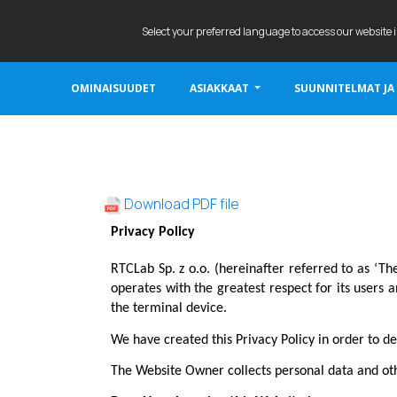
Select your preferred language to access our website 
OMINAISUUDET
ASIAKKAAT
SUUNNITELMAT JA
LIVEWEBINAR.COM
Download PDF file