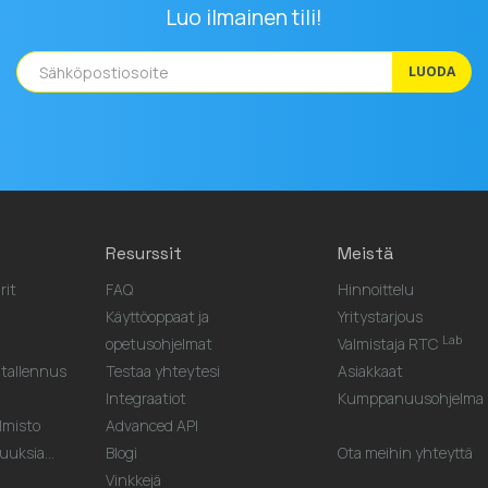
Luo ilmainen tili!
LUODA
Resurssit
Meistä
rit
FAQ
Hinnoittelu
Käyttöoppaat ja
Yritystarjous
Lab
opetusohjelmat
Valmistaja RTC
tallennus
Testaa yhteytesi
Asiakkaat
Integraatiot
Kumppanuusohjelma
lmisto
Advanced API
uuksia...
Blogi
Ota meihin yhteyttä
Vinkkejä