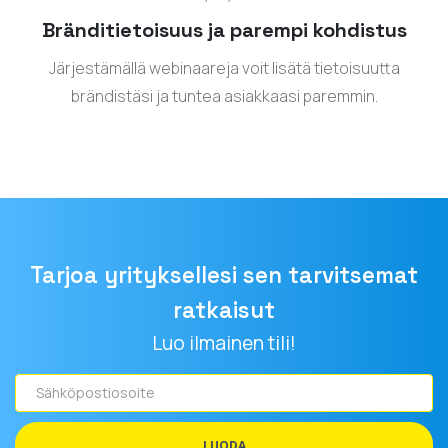
Bränditietoisuus ja parempi kohdistus
Järjestämällä webinaareja voit lisätä tietoisuutta
brändistäsi ja tuntea asiakkaasi paremmin.
Tarjoa yrityksellesi sen tarvitsemat
ratkaisut
Luo ilmainen tili!
Sähköpostiosoite
LUODA