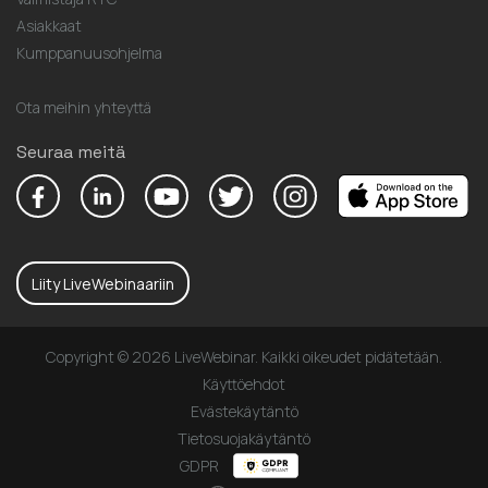
Asiakkaat
Kumppanuusohjelma
Ota meihin yhteyttä
Seuraa meitä
Liity LiveWebinaariin
Copyright © 2026 LiveWebinar. Kaikki oikeudet pidätetään.
Käyttöehdot
Evästekäytäntö
Tietosuojakäytäntö
GDPR