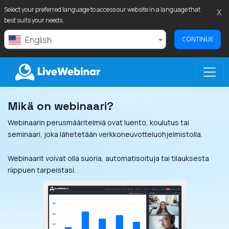
Select your preferred language to access our website in a language that
X
best suits your needs.
English
CONTINUE
Mikä on webinaari?
LIVEWEBINAR.COM
Webinaarin perusmääritelmiä ovat luento, koulutus tai
seminaari, joka lähetetään verkkoneuvotteluohjelmistolla.
Webinaarit voivat olla suoria, automatisoituja tai tilauksesta
riippuen tarpeistasi.