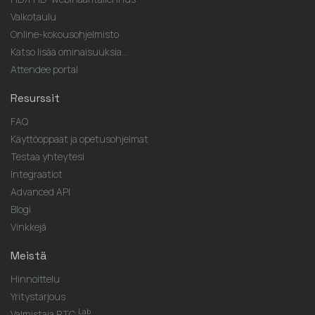
Valkotaulu
Online-kokousohjelmisto
Katso lisää ominaisuuksia...
Attendee portal
Resurssit
FAQ
Käyttöoppaat ja opetusohjelmat
Testaa yhteytesi
Integraatiot
Advanced API
Blogi
Vinkkejä
Meistä
Hinnoittelu
Yritystarjous
Lab
Valmistaja RTC