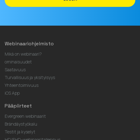
Webinaariohjelmisto
Mikä on webinaari?
ominaisuudet
Saatavuus
Turvallisuus ja yksityisyys
Yhteentoimivuus
iOS App
Pääpiirteet
Evergreen webinaarit
Brändäystyökalu
Testit ja kyselyt
HD/FHD-webinaaritallennus