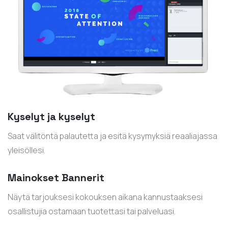
Kyselyt ja kyselyt
Saat välitöntä palautetta ja esitä kysymyksiä reaaliajassa
yleisöllesi.
Mainokset Bannerit
Näytä tarjouksesi kokouksen aikana kannustaaksesi
osallistujia ostamaan tuotettasi tai palveluasi.