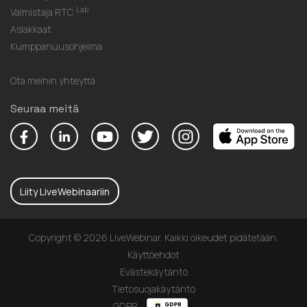
Lab
Valmistaja RTC
Asiakkaat
Kumppanuusohjelma
Ota meihin yhteyttä
Seuraa meitä
Liity LiveWebinaariin
Copyright © 2026 LiveWebinar. Kaikki oikeudet pidätetään.
Käyttöehdot
Evästekäytäntö
Tietosuojakäytäntö
GDPR