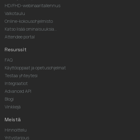
HD/FHD-webinaaritallennus
Valkotaulu
Online-kokousohjelmisto
Katso lisää ominaisuuksia...
Attendee portal
Resurssit
FAQ
Käyttöoppaat ja opetusohjelmat
Testaa yhteytesi
Integraatiot
Advanced API
Blogi
Vinkkejä
Meistä
Hinnoittelu
Yritystarjous