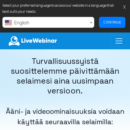
Select your preferred language to access our website in a language that
X
best suits your needs.
English
CONTINUE
Turvallisuussyistä
LIVEWEBINAR.COM
suosittelemme päivittämään
selaimesi aina uusimpaan
versioon.
Ääni- ja videoominaisuuksia voidaan
käyttää seuraavilla selaimilla: