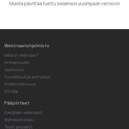
Muista päivittää tuettu selaimesi uusimpaan versioon
Webinaariohjelmisto
Mikä on webinaari?
ominaisuudet
Saatavuus
Turvallisuus ja yksityisyys
Yhteentoimivuus
iOS App
Pääpiirteet
Evergreen webinaarit
Brändäystyökalu
Testit ja kyselyt