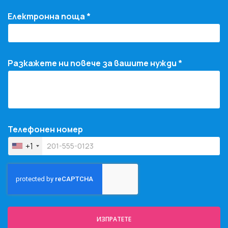
Електронна поща *
Разкажете ни повече за вашите нужди *
Телефонен номер
+1
ИЗПРАТЕТЕ