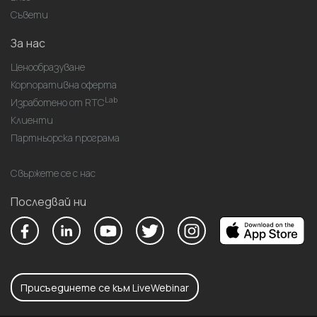
Съвети
За нас
Ценообразуване
Корпоративна оферта
Lab
Изработено от RTC
Клиенти
Партньорска програма
Свържете се с нас
Последвай ни
Присъединете се към LiveWebinar