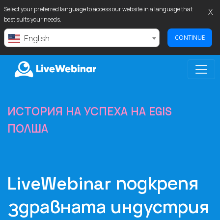
Select your preferred language to access our website in a language that
X
best suits your needs.
English
CONTINUE
LIVEWEBINAR.COM
ИСТОРИЯ НА УСПЕХА НА EGIS
ПОЛША
LiveWebinar подкрепя
здравната индустрия