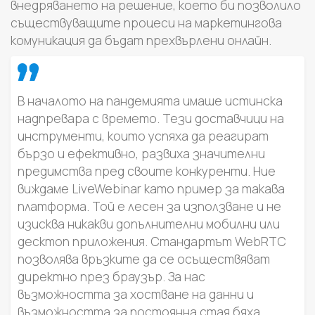
внедряването на решение, което би позволило
съществуващите процеси на маркетингова
комуникация да бъдат прехвърлени онлайн.
В началото на пандемията имаше истинска
надпревара с времето. Тези доставчици на
инструменти, които успяха да реагират
бързо и ефективно, развиха значителни
предимства пред своите конкуренти. Ние
виждаме LiveWebinar като пример за такава
платформа. Той е лесен за използване и не
изисква никакви допълнителни мобилни или
десктоп приложения. Стандартът WebRTC
позволява връзките да се осъществяват
директно през браузър. За нас
възможността за хостване на данни и
възможността за постоянна стая бяха