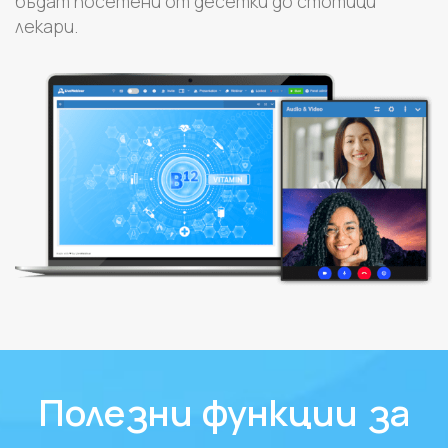
бъдат посетени от десетки до стотици
лекари.
Полезни функции за