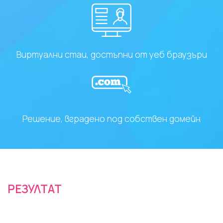
Виртуални стаи, достъпни от уеб браузъри
Решение, вградено под собствен домейн
РЕЗУЛТАТ