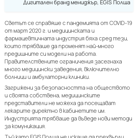
Дигитален бранд мениджър, EGIS Полша
Светът се справяше с пандемията от COVID-19
от март 2020 г. и медицинската и
фармацевтичната индустрия бяха сред тези,
които трябваше да променят най-много
предишните си модели на работа.
Правителствените ограничения засегнаха
много медицински заведения, включително
болници и амбулаторни клиники.
Загрижени за безопасността на обществото
и своята собствена, медицинските
представители не можеха да посещават
лекарите директно в кабинетите им.
Индустрията трябваше да въведе нови методи
за комуникация.
Тъй като EGIS Полша не искаше да прехвърли