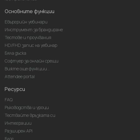
Основните функции
Евъргрийн уебинари
Инструмент за брандиране
Тестове и проучвания
HD/FHD запис на уебинар
Бяла дъска
Софтуер за онлайн срещи
Вижте още функции...
Attendee portal
Ресурси
FAQ
Ръководства и уроци
Тествайте връзката си
Интеграции
Разширен API
Блог