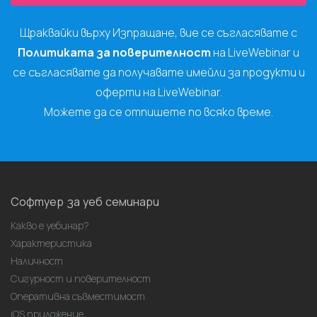
Щраквайки върху Изпращане, вие се съгласявате с
Политиката за поверителност
на LiveWebinar и
се съгласявате да получавате имейли за продукти и
оферти на LiveWebinar.
Можете да се отпишете по всяко време.
Софтуер за уеб семинари
Какво е уебинар?
Характеристика
Наличност
Сигурност и поверителност
Оперативна съвместимост
iOS приложение