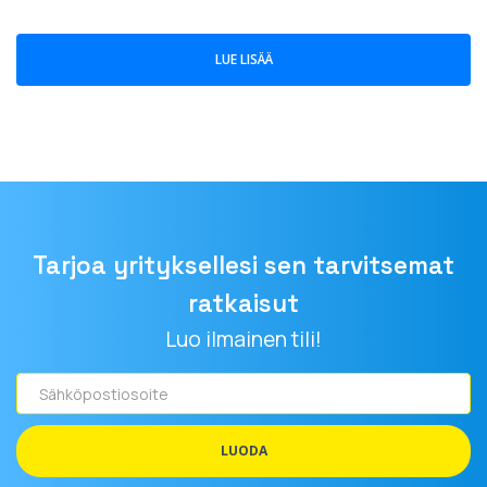
LUE LISÄÄ
Tarjoa yrityksellesi sen tarvitsemat
ratkaisut
Luo ilmainen tili!
Sähköpostiosoite
LUODA