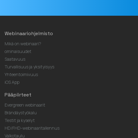
Webinaariohjelmisto
Mikä on webinaari?
ominaisuudet
Saatavuus
Turvallisuus ja yksityisyys
Yhteentoimivuus
iOS App
Pääpiirteet
Evergreen webinaarit
Brändäystyökalu
Testit ja kyselyt
HD/FHD-webinaaritallennus
Valkotaulu