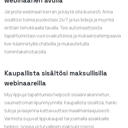
webinaarien avulla
Järjestä webinaari kerran ja käytä sitä ikuisesti. Anna
sisältösi toimia puolestasi 24/7 ja luo liidejä ja myyntiä
erittäin tehokkaalla tavalla. Tee automaattisista
tapahtumistasi vuorovaikutteisia ja mukaansatempaavia
live-käännetyillä chateilla ja mukautetuilla
toimintakehotuksilla.
Kaupallista sisältösi maksullisilla
webinaareilla
Myy lippuja tapahtumiisi helposti sisäänrakennetun,
saumattoman lipunmyynnillä. Kaupallista sisältöä, hanki
tuloja ja laajenna kattavuuttasi maailmanlaajuisesti.
Varmista sujuvat lippukaupat tarjoamalla asiakkaille
helppo, nopea ja turvallinen maksuprosessi.