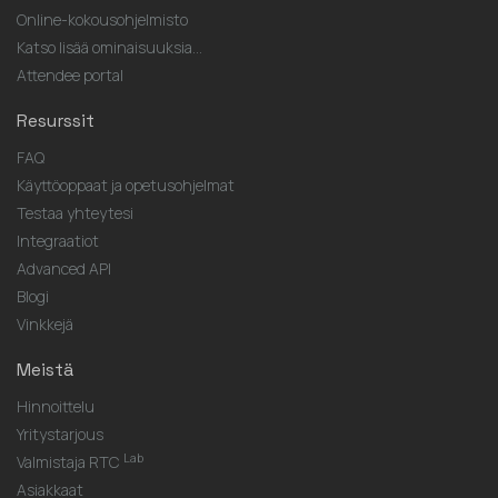
Online-kokousohjelmisto
Katso lisää ominaisuuksia...
Attendee portal
Resurssit
FAQ
Käyttöoppaat ja opetusohjelmat
Testaa yhteytesi
Integraatiot
Advanced API
Blogi
Vinkkejä
Meistä
Hinnoittelu
Yritystarjous
Lab
Valmistaja RTC
Asiakkaat