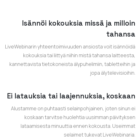
Isännöi kokouksia missä ja milloin
tahansa
LiveWebinarin yhteentoimivuuden ansiosta voit isännöidä
kokouksia tai liittyä niihin mistä tahansa laitteesta,
kannettavista tietokoneista älypuhelimiin, tabletteihin ja
jopa älytelevisioihin.
Ei latauksia tai laajennuksia, koskaan
Alustamme on puhtaasti selainpohjainen, joten sinun ei
koskaan tarvitse huolehtia uusimman päivityksen
lataamisesta minuuttia ennen kokousta. Useimmat
selaimet tukevat LiveWebinaria.