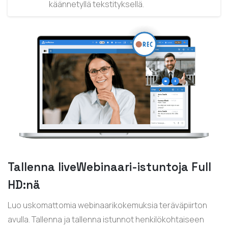
käännetyllä tekstityksellä.
Tallenna liveWebinaari-istuntoja Full
HD:nä
Luo uskomattomia webinaarikokemuksia teräväpiirton
avulla. Tallenna ja tallenna istunnot henkilökohtaiseen