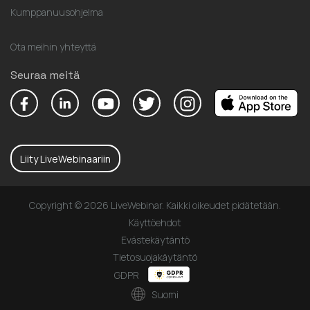
Kumppanuusohjelma
Ota meihin yhteyttä
Seuraa meitä
Liity LiveWebinaariin
Copyright © 2026 LiveWebinar. Kaikki oikeudet pidätetään.
Käyttöehdot
Evästekäytäntö
Tietosuojakäytäntö
GDPR
Suomi