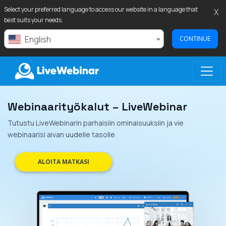
Select your preferred language to access our website in a language that
X
best suits your needs.
English
CONTINUE
Webinaarityökalut – LiveWebinar
LIVEWEBINAR.COM
Tutustu LiveWebinarin parhaisiin ominaisuuksiin ja vie
webinaarisi aivan uudelle tasolle
ALOITA MATKASI