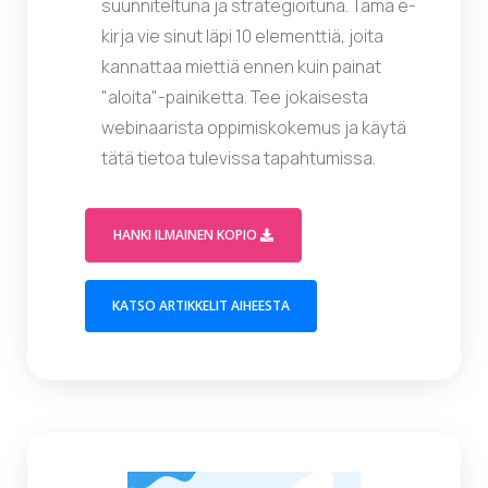
suunniteltuna ja strategioituna. Tämä e-
kirja vie sinut läpi 10 elementtiä, joita
kannattaa miettiä ennen kuin painat
"aloita"-painiketta. Tee jokaisesta
webinaarista oppimiskokemus ja käytä
tätä tietoa tulevissa tapahtumissa.
(OPENS IN A MODAL WINDOW)
HANKI ILMAINEN KOPIO
(OPENS IN A NEW TAB)
KATSO ARTIKKELIT AIHEESTA