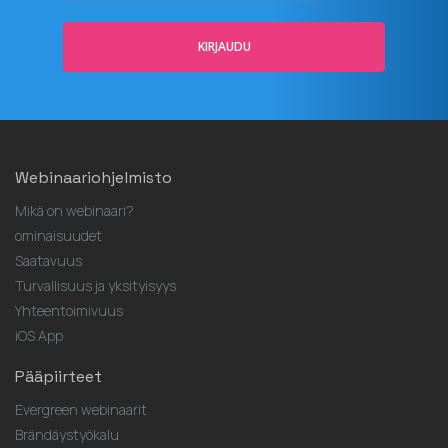
KIRJAUDU
Webinaariohjelmisto
Mikä on webinaari?
ominaisuudet
Saatavuus
Turvallisuus ja yksityisyys
Yhteentoimivuus
iOS App
Pääpiirteet
Evergreen webinaarit
Brändäystyökalu