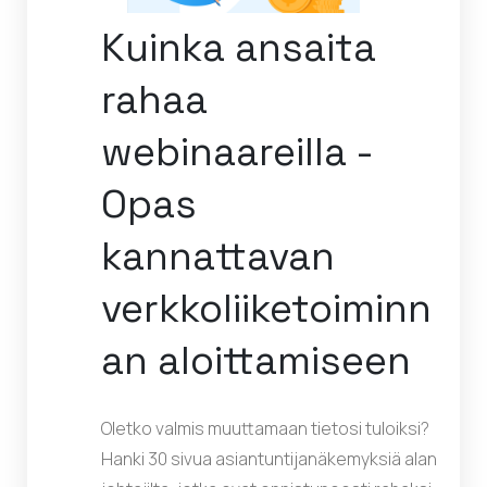
Kuinka ansaita
rahaa
webinaareilla -
Opas
kannattavan
verkkoliiketoiminn
an aloittamiseen
Oletko valmis muuttamaan tietosi tuloiksi?
Hanki 30 sivua asiantuntijanäkemyksiä alan