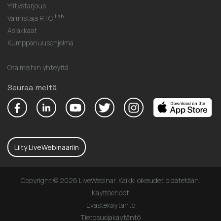
Yritystarjous
Lab
Valmistaja RTC
Asiakkaat
Kumppanuusohjelma
Ota meihin yhteyttä
Seuraa meitä
Liity LiveWebinaariin
Copyright © 2026 LiveWebinar. Kaikki oikeudet pidätetään.
Käyttöehdot
Evästekäytäntö
Tietosuojakäytäntö