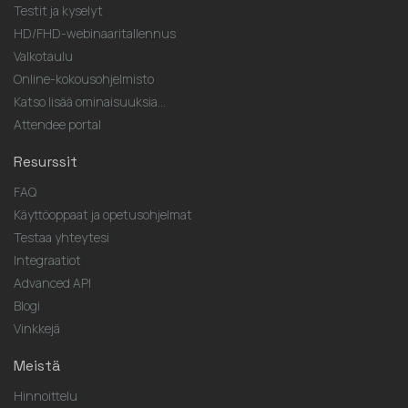
Testit ja kyselyt
HD/FHD-webinaaritallennus
Valkotaulu
Online-kokousohjelmisto
Katso lisää ominaisuuksia...
Attendee portal
Resurssit
FAQ
Käyttöoppaat ja opetusohjelmat
Testaa yhteytesi
Integraatiot
Advanced API
Blogi
Vinkkejä
Meistä
Hinnoittelu