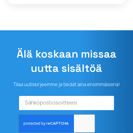
Älä koskaan missaa
uutta sisältöä
Tilaa uutiskirjeemme ja tiedät aina ensimmäisenä!
Sähköpostiosoitteesi