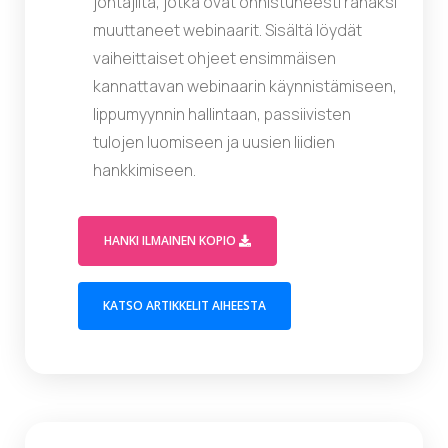
johtajilta, jotka ovat onnistuneesti rahaksi
muuttaneet webinaarit. Sisältä löydät
vaiheittaiset ohjeet ensimmäisen
kannattavan webinaarin käynnistämiseen,
lippumyynnin hallintaan, passiivisten
tulojen luomiseen ja uusien liidien
hankkimiseen.
(OPENS IN A MODAL WINDOW)
HANKI ILMAINEN KOPIO
(OPENS IN A NEW TAB)
KATSO ARTIKKELIT AIHEESTA