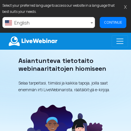
Select your preferred language to access our website in a language that
X
best suits your needs.
English
CONTINUE
Asiantunteva tietotaito
LIVEWEBINAR.COM
webinaaritaitojen hiomiseen
Selaa tarpeitasi, tiimiäsi ja kaikkia tapoja, joilla saat
enemmän irti LiveWebinarista, räätälöityjä e-kirjoja.