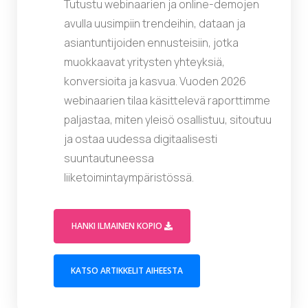
Tutustu webinaarien ja online-demojen
avulla uusimpiin trendeihin, dataan ja
asiantuntijoiden ennusteisiin, jotka
muokkaavat yritysten yhteyksiä,
konversioita ja kasvua. Vuoden 2026
webinaarien tilaa käsittelevä raporttimme
paljastaa, miten yleisö osallistuu, sitoutuu
ja ostaa uudessa digitaalisesti
suuntautuneessa
liiketoimintaympäristössä.
(OPENS IN A MODAL WINDOW)
HANKI ILMAINEN KOPIO
(OPENS IN A NEW TAB)
KATSO ARTIKKELIT AIHEESTA