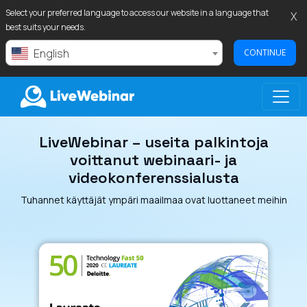
Select your preferred language to access our website in a language that
X
best suits your needs.
English
CONTINUE
LiveWebinar – useita palkintoja
LIVEWEBINAR.COM
voittanut webinaari- ja
videokonferenssialusta
Tuhannet käyttäjät ympäri maailmaa ovat luottaneet meihin