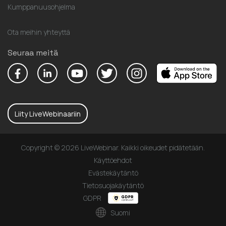
Kumppanuusohjelma
Ota meihin yhteyttä
Seuraa meitä
Liity LiveWebinaariin
Copyright © 2026 LiveWebinar. Kaikki oikeudet pidätetään.
Käyttöehdot
Evästekäytäntö
Tietosuojakäytäntö
GDPR
Suomi