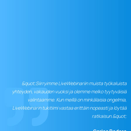
&quot;Siirryimme LiveWebinariin muista työkaluista
yhteyden, vakauden vuoksi ja olemme melko tyytyväisiä
valintaamme. Kun meillä on minkälaisia ongelmia,
LiveWebinarin tukitiimi vastaa erittäin nopeasti ja löytää
ratkaisun.&quot;