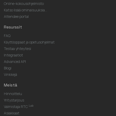
Online-kokousohjelmisto
Katso lisää ominaisuuksia...
Attendee portal
Resurssit
FAQ
Käyttöoppaat ja opetusohjelmat
Testaa yhteytesi
Integraatiot
Advanced API
Blogi
Vinkkejä
Meistä
Hinnoittelu
Yritystarjous
Lab
Valmistaja RTC
Asiakkaat