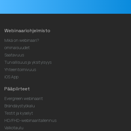
Webinaariohjelmisto
Mikä on webinaari?
ominaisuudet
Saatavuus
Turvallisuus ja yksityisyys
Yhteentoimivuus
iOS App
Pääpiirteet
Evergreen webinaarit
Brändäystyökalu
Testit ja kyselyt
HD/FHD-webinaaritallennus
Valkotaulu