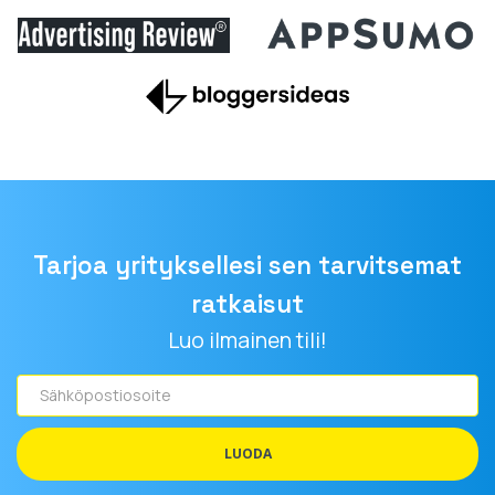
Tarjoa yrityksellesi sen tarvitsemat
ratkaisut
Luo ilmainen tili!
Sähköpostiosoite
LUODA