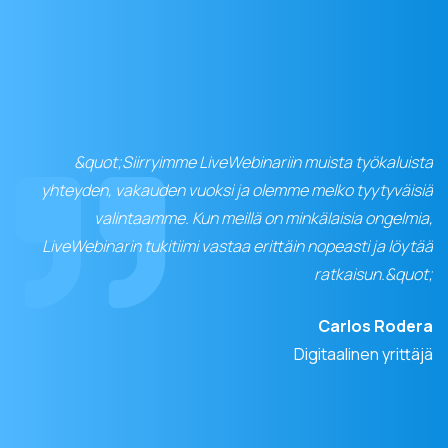
&quot;Siirryimme LiveWebinariin muista työkaluista
yhteyden, vakauden vuoksi ja olemme melko tyytyväisiä
valintaamme. Kun meillä on minkälaisia ongelmia,
LiveWebinarin tukitiimi vastaa erittäin nopeasti ja löytää
ratkaisun.&quot;
Carlos Rodera
Digitaalinen yrittäjä