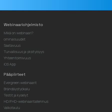
Webinaariohjelmisto
Mikä on webinaari?
ominaisuudet
Saatavuus
Turvallisuus ja yksityisyys
Yhteentoimivuus
iOS App
Pääpiirteet
Evergreen webinaarit
Brändäystyökalu
Testit ja kyselyt
HD/FHD-webinaaritallennus
Valkotaulu