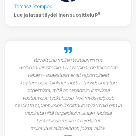
Tomasz Stempek
(opens in a new
Lue ja lataa täydellinen suosittelu
Verrattuna muihin testaamiimme
webinaarialustoihin, LiveWebinar on teknisesti
vakain – osallistujat eivät raportoineet
käytännössä lainkaan audio- tai videonäytön
ongelmista, mitä on tapahtunut muissa
vastaavissa työkaluissa. Voit myös helposti
muokata tapahtumien ilmoittautumislomakkeita ja
muokata niitä tarpeidesi mukaan. Muissa
työkaluissa meillä oli rajoitetut
mukautusvaihtoehdot, joista valita.