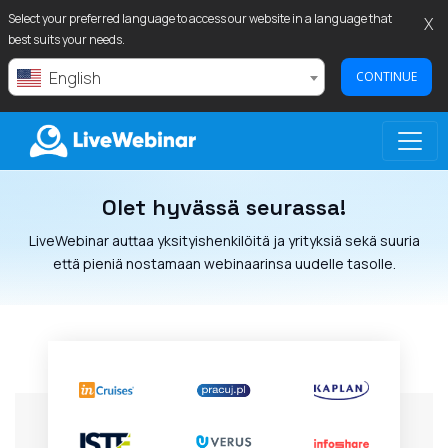
Select your preferred language to access our website in a language that
X
best suits your needs.
English
CONTINUE
Olet hyvässä seurassa!
LIVEWEBINAR.COM
LiveWebinar auttaa yksityishenkilöitä ja yrityksiä sekä suuria
että pieniä nostamaan webinaarinsa uudelle tasolle.