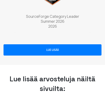
w tab)
(opens in a new tab)
nter
SourceForge Category Leader
Sou
Summer 2026
2026
LUE LISÄÄ
Lue lisää arvosteluja näiltä
sivuilta: