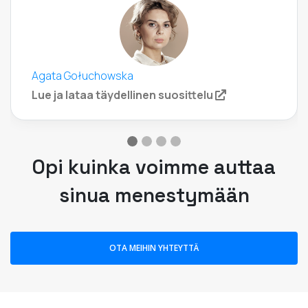
Agata Gołuchowska
(opens in a new
Lue ja lataa täydellinen suosittelu
Opi kuinka voimme auttaa
sinua menestymään
OTA MEIHIN YHTEYTTÄ