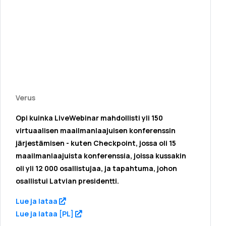
Verus
Opi kuinka LiveWebinar mahdollisti yli 150
virtuaalisen maailmanlaajuisen konferenssin
järjestämisen - kuten Checkpoint, jossa oli 15
maailmanlaajuista konferenssia, joissa kussakin
oli yli 12 000 osallistujaa, ja tapahtuma, johon
osallistui Latvian presidentti.
(opens in a new tab)
Lue ja lataa
(opens in a new tab)
Lue ja lataa [PL]