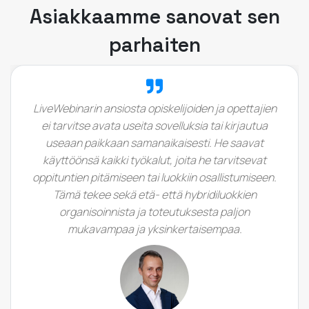
Asiakkaamme sanovat sen
parhaiten
LiveWebinarin ansiosta opiskelijoiden ja opettajien
ei tarvitse avata useita sovelluksia tai kirjautua
useaan paikkaan samanaikaisesti. He saavat
käyttöönsä kaikki työkalut, joita he tarvitsevat
oppituntien pitämiseen tai luokkiin osallistumiseen.
Tämä tekee sekä etä- että hybridiluokkien
organisoinnista ja toteutuksesta paljon
mukavampaa ja yksinkertaisempaa.