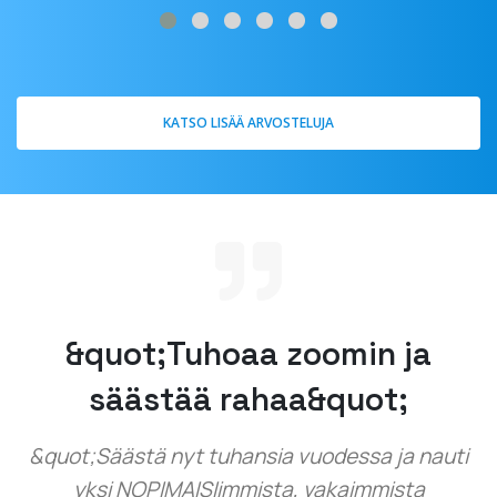
KATSO LISÄÄ ARVOSTELUJA
&quot;Tuhoaa zoomin ja
säästää rahaa&quot;
&quot;Säästä nyt tuhansia vuodessa ja nauti
yksi NOPIMAISIimmista, vakaimmista