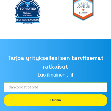
(opens in a new tab)
Tarjoa yrityksellesi sen tarvitsemat
ratkaisut
Luo ilmainen tili!
Sähköpostiosoite
LUODA