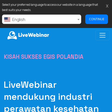
Select your preferred language to access our website in a language that
X
best suits your needs.
English
CONTINUE
LIVEWEBINAR.COM
KISAH SUKSES EGIS POLANDIA
LiveWebinar
mendukung industri
perawatan kesehatan