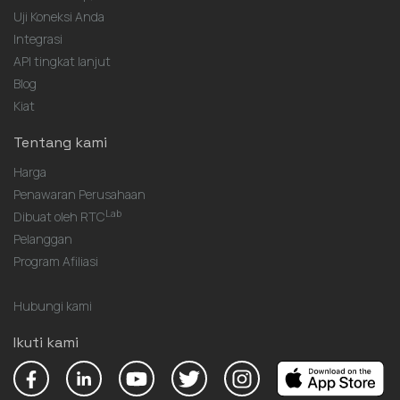
Uji Koneksi Anda
Integrasi
API tingkat lanjut
Blog
Kiat
Tentang kami
Harga
Penawaran Perusahaan
Lab
Dibuat oleh RTC
Pelanggan
Program Afiliasi
Hubungi kami
Ikuti kami