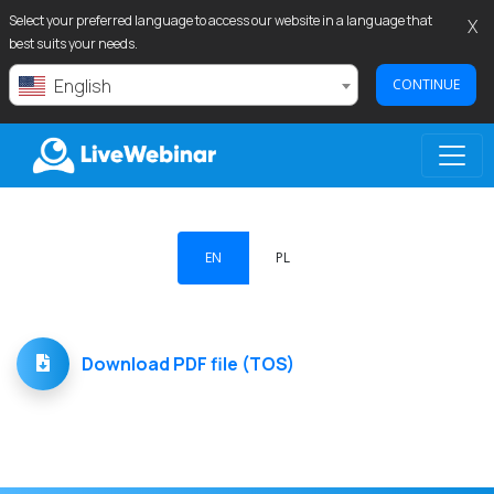
Select your preferred language to access our website in a language that
X
best suits your needs.
English
CONTINUE
LIVEWEBINAR.COM
EN
PL
Download PDF file (TOS)