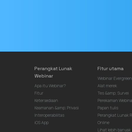
Alamat
email
Perangkat Lunak
Fitur utama
Webinar
Webinar Evergreen
Apa itu Webinar?
Alat merek
Fitur
Tes &amp; Survei
Ketersediaan
Perekaman Webin
Keamanan &amp; Privasi
Papan tulis
Interoperabilitas
Perangkat Lunak 
iOS App
Online
Lihat lebih banyak fi