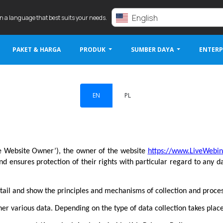
English
in a language that best suits your needs.
PAKET & HARGA
PRODUK
SUMBER DAYA
ENTERP
EN
PL