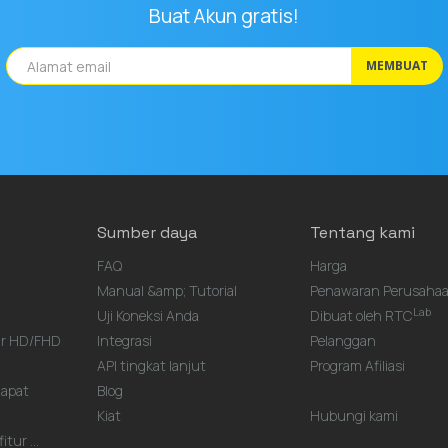
Buat Akun gratis!
MEMBUAT
Sumber daya
Tentang kami
FAQ
Harga
Manual &amp; Tutorial
Penawaran Perusaha
Lab
Uji Koneksi Anda
Dibuat oleh RTC
ar HD/FHD
Integrasi
Pelanggan
API tingkat lanjut
Program Afiliasi
Rapat
Blog
Kiat
Hubungi kami
tur ...