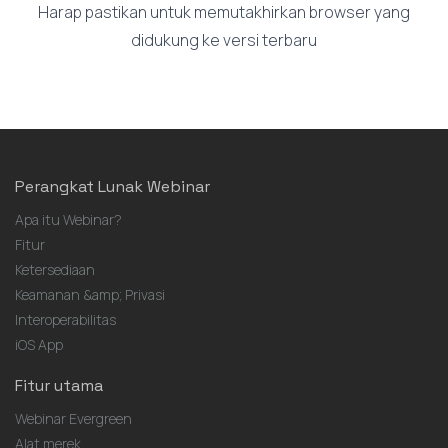
Harap pastikan untuk memutakhirkan browser yang
didukung ke versi terbaru
Perangkat Lunak Webinar
Apa itu Webinar?
Fitur
Ketersediaan
Keamanan &amp; Privasi
Interoperabilitas
iOS App
Fitur utama
Webinar Evergreen
Alat merek