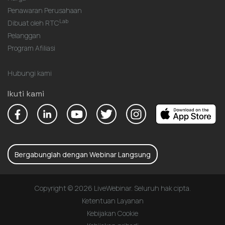
Penawaran Perusahaan
Lab
Dibuat oleh RTC
Pelanggan
Program Afiliasi
Hubungi kami
Ikuti kami
Bergabunglah dengan Webinar Langsung
Copyright © 2026 LiveWebinar. Seluruh hak cipta.
Ketentuan Layanan
Kebijakan Cookie