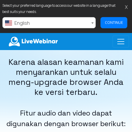
Select your preferred language to access our website in a language that
X
best suits your needs.
English
CONTINUE
Karena alasan keamanan kami
LIVEWEBINAR.COM
menyarankan untuk selalu
meng-upgrade browser Anda
ke versi terbaru.
Fitur audio dan video dapat
digunakan dengan browser berikut: