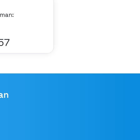
aman:
70
an