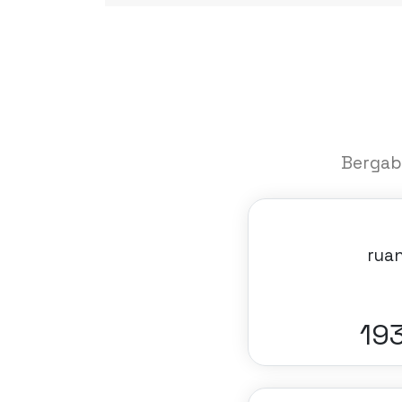
Bergab
ruan
21