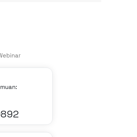
Webinar
emuan:
6184