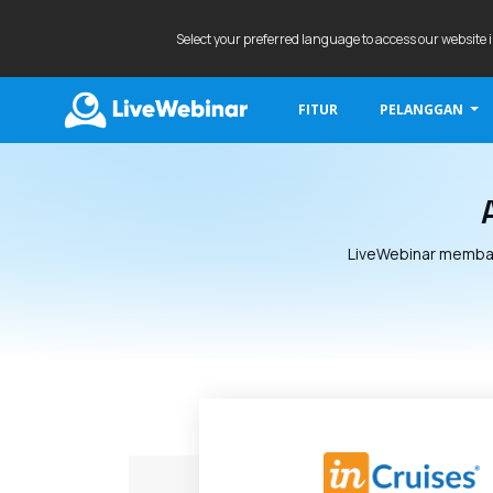
Select your preferred language to access our website 
FITUR
PELANGGAN
LIVEWEBINAR.COM
LiveWebinar memban