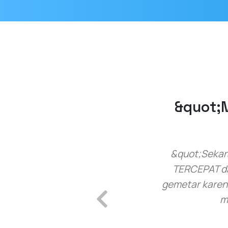
&quot;
&quot;Sekara
TERCEPAT da
gemetar karen
m
Previous