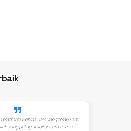
B
rbaik
platform webinar lain yang telah kami
&quot;
lah yang paling stabil secara teknis –
mem