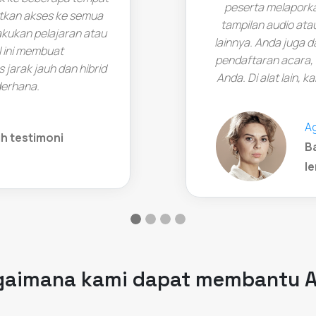
peserta melaporka
kan akses ke semua
tampilan audio atau
kukan pelajaran atau
lainnya. Anda juga 
l ini membuat
pendaftaran acara,
jarak jauh dan hibrid
Anda. Di alat lain, 
derhana.
A
h testimoni
B
in a new tab)
l
agaimana kami dapat membantu 