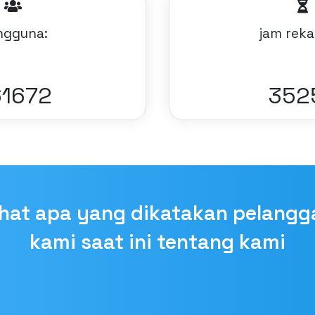
ngguna:
jam rek
7749
387
ihat apa yang dikatakan pelangg
kami saat ini tentang kami