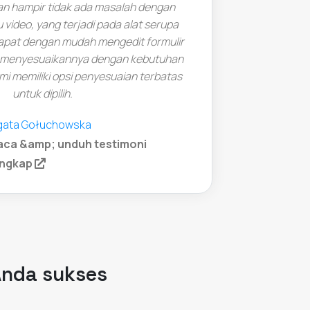
n hampir tidak ada masalah dengan
mendukun
 video, yang terjadi pada alat serupa
tingk
dapat dengan mudah mengedit formulir
 menyesuaikannya dengan kebutuhan
kami memiliki opsi penyesuaian terbatas
untuk dipilih.
gata Gołuchowska
aca &amp; unduh testimoni
(opens in a new tab)
engkap
Anda sukses