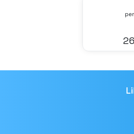
pe
28
L