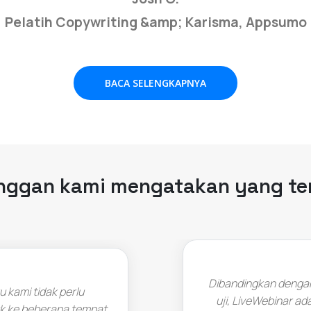
Pelatih Copywriting &amp; Karisma, Appsumo
BACA SELENGKAPNYA
nggan kami mengatakan yang te
Dibandingkan dengan 
 kami tidak perlu
uji, LiveWebinar ada
k ke beberapa tempat