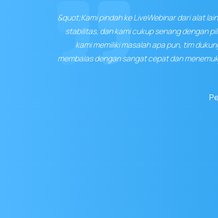
&quot;Kami pindah ke LiveWebinar dari alat lai
stabilitas, dan kami cukup senang dengan pil
kami memiliki masalah apa pun, tim duku
membalas dengan sangat cepat dan menemuka
Pe