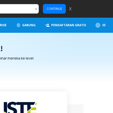
X
CONTINUE
RISE
GABUNG
PENDAFTARAN GRATIS
ID
!
nar mereka ke level