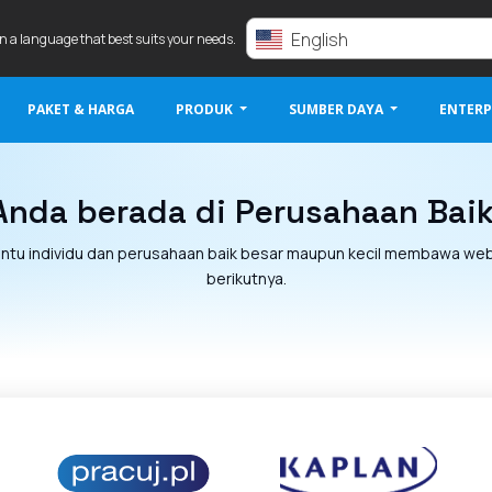
English
in a language that best suits your needs.
PAKET & HARGA
PRODUK
SUMBER DAYA
ENTERP
Anda berada di Perusahaan Baik
tu individu dan perusahaan baik besar maupun kecil membawa webi
berikutnya.