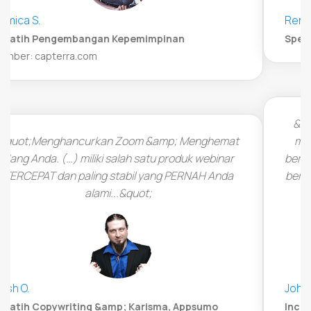
René Steiner
Spesialis Pemasaran dan Strategi, Appsumo
&quot;Sangat mudah untuk menyesuaikan dan
mengatur platform webinar Anda. LiveWebinar
berjalan sepenuhnya di browser pada HTML5 yang
berarti tidak ada perangkat lunak tambahan untuk
dipasang oleh pemirsa.&quot;
John Whitford
Incomemesh.com