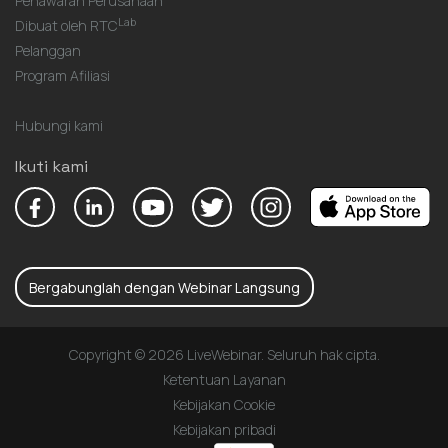
Penawaran Perusahaan
Lab
Dibuat oleh RTC
Pelanggan
Program Afiliasi
Hubungi kami
Ikuti kami
Bergabunglah dengan Webinar Langsung
Copyright © 2026 LiveWebinar. Seluruh hak cipta.
Ketentuan Layanan
Kebijakan Cookie
Kebijakan pribadi