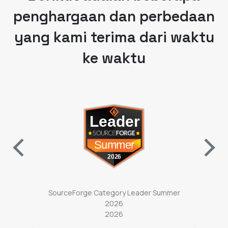
penghargaan dan perbedaan
yang kami terima dari waktu
ke waktu
ab)
(opens in a new tab)
ter
SourceForge Category Leader Summer
So
2026
2026