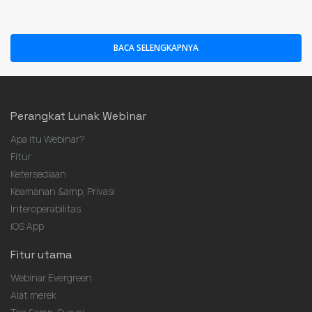
BACA SELENGKAPNYA
Perangkat Lunak Webinar
Apa itu Webinar?
Fitur
Ketersediaan
Keamanan &amp; Privasi
Interoperabilitas
iOS App
Fitur utama
Webinar Evergreen
Alat merek