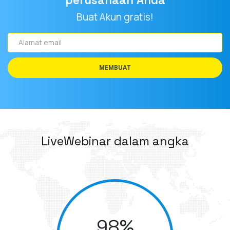
perusahaan Anda
Buat Akun gratis!
Alamat
email
MEMBUAT
LiveWebinar dalam angka
98
%