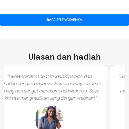
BACA SELENGKAPNYA
Ulasan dan hadiah
"Saya harus mengakui bahwa saya langsung jatuh
cinta dengan kesepakatan ini begitu saya
melihatnya (…) akan senang melihat LiveWebinar
berkembang dan tumbuh (…)"