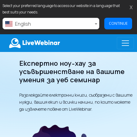
Select your preferred language to access our website in a language that
X
best suits your needs.
English
CONTINUE
Експертно ноу-хау за
LIVEWEBINAR.COM
усъвършенстване на вашите
умения за уеб семинар
Разглеждайте електронни книги, съобразени с вашите
нужди, вашия екип и всички начини, по които можете
да извлечете повече от LiveWebinar.