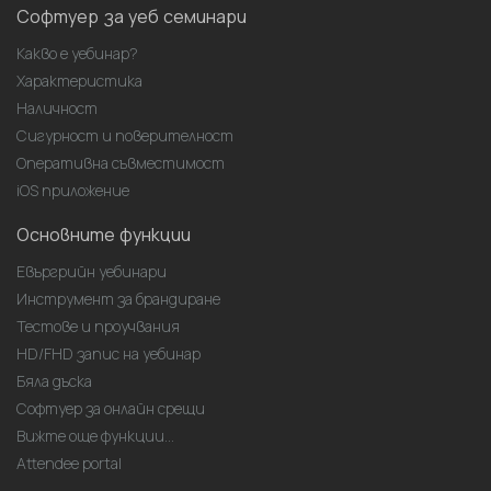
Софтуер за уеб семинари
Какво е уебинар?
Характеристика
Наличност
Сигурност и поверителност
Оперативна съвместимост
iOS приложение
Основните функции
Евъргрийн уебинари
Инструмент за брандиране
Тестове и проучвания
HD/FHD запис на уебинар
Бяла дъска
Софтуер за онлайн срещи
Вижте още функции...
Attendee portal