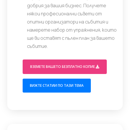
добрия за вашия бизнес. Получете
някои професионални съвети от
опитни организатори на събития и
намерете набор от упражнения, които
ще ви оставят с пълен план за вашето
събитие.
(OPENS 
ВЗЕМЕТЕ ВАШЕТО БЕЗПЛАТНО КОПИЕ
(OPENS IN A NEW 
ВИЖТЕ СТАТИИ ПО ТАЗИ ТЕМА