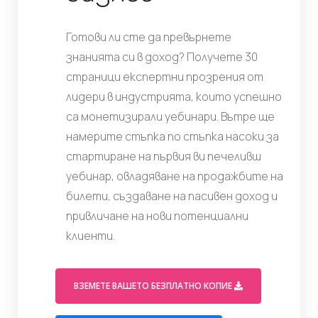
Готови ли сте да превърнете
знанията си в доход? Получете 30
страници експертни прозрения от
лидери в индустрията, които успешно
са монетизирали уебинари. Вътре ще
намерите стъпка по стъпка насоки за
стартиране на първия ви печеливш
уебинар, овладяване на продажбите на
билети, създаване на пасивен доход и
привличане на нови потенциални
клиенти.
(OPENS 
ВЗЕМЕТЕ ВАШЕТО БЕЗПЛАТНО КОПИЕ