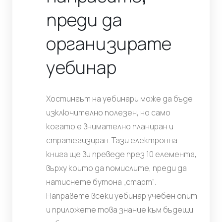
преди да
организирате
уебинар
Хостингът на уебинари може да бъде
изключително полезен, но само
когато е внимателно планиран и
стратегизиран. Тази електронна
книга ще ви преведе през 10 елемента,
върху които да помислите, преди да
натиснете бутона „старт“.
Направете всеки уебинар учебен опит
и приложете това знание към бъдещи