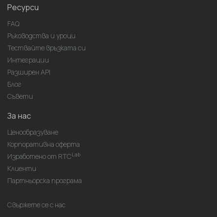
Ресурси
FAQ
Ръководства и уроци
Тествайте връзката си
Интеграции
Разширен API
Блог
Съвети
За нас
Ценообразуване
Корпоративна оферта
Lab
Изработено от RTC
Клиенти
Партньорска програма
Свържете се с нас