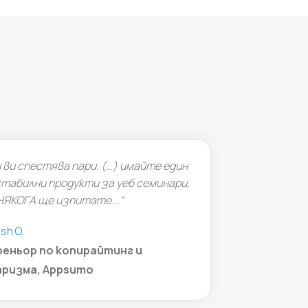
„Тряб
ви спестява пари. (…) имайте един
сделка,
абилни продукти за уеб семинари,
к
ЯКОГА ще изпитате...“
h O.
еньор по копирайтинг и
ризма, Appsumo