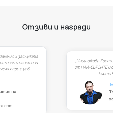
Отзиви и награди
ване и си заслужава
„Унищожава Zoom и 
от него и наистина
от НАЙ-БЪРЗИТЕ и ст
еля пари с уеб
които Н
Jos
итие на
Тр
ха
ra.com