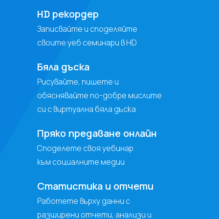
HD рекордер
Записвайте и споделяйте
своите уеб семинари в HD
Бяла дъска
Рисувайте, пишете и
обяснявайте по-добре мислите
си с виртуална бяла дъска
Пряко предаване онлайн
Споделете своя уебинар
към социалните медии
Статистика и отчети
Работете върху данни с
разширени отчети, анализи и