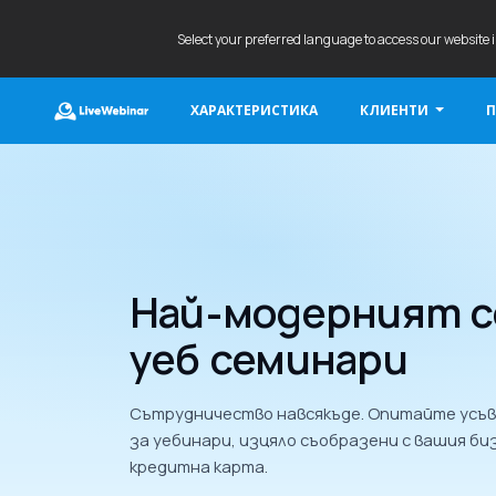
Select your preferred language to access our website 
ХАРАКТЕРИСТИКА
КЛИЕНТИ
П
LIVEWEBINAR.COM
Най-модерният с
уеб семинари
Сътрудничество навсякъде. Опитайте ус
за уебинари, изцяло съобразени с вашия биз
кредитна карта.