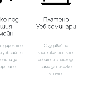
ко под
Платено
ашия
Уеб семинари
мейн
е директно
Създавайте
я уебсайт с
висококачествени
 опции за
събития с приходи
гриране
само за няколко
минути