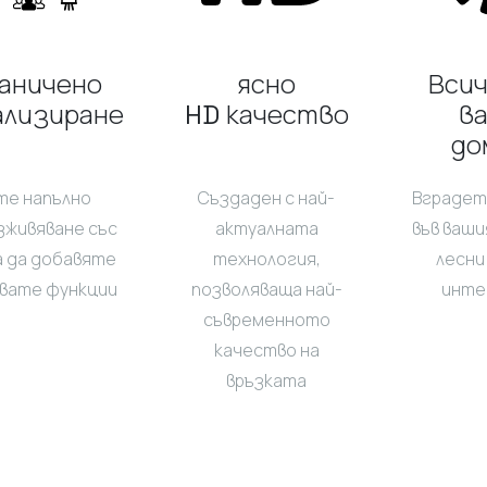
аничено
ясно
Всич
ализиране
HD качество
в
до
те напълно
Създаден с най-
Вградет
зживяване със
актуалната
във ваши
 да добавяте
технология,
лесни
хвате функции
позволяваща най-
инте
съвременното
качество на
връзката