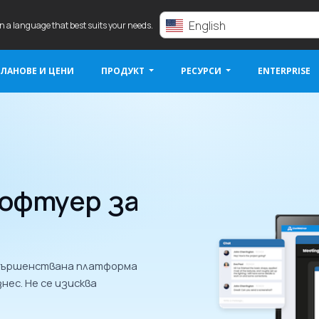
English
in a language that best suits your needs.
ЛАНОВЕ И ЦЕНИ
ПРОДУКТ
РЕСУРСИ
ENTERPRISE
офтуер за
ъвършенствана платформа
нес. Не се изисква