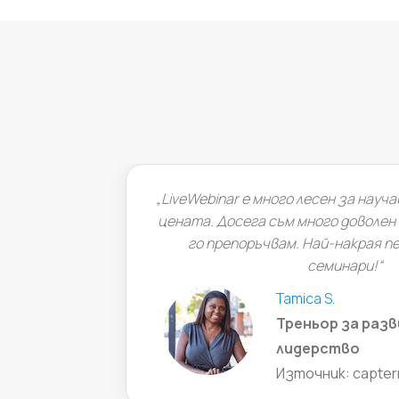
„LiveWebinar е много лесен за науча
цената. Досега съм много доволен 
го препоръчвам. Най-накрая печ
семинари!“
Tamica S.
Треньор за разв
лидерство
Източник: capter