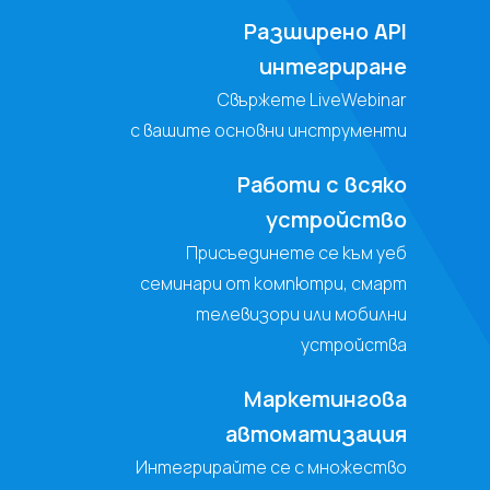
Разширено API
интегриране
Свържете LiveWebinar
с вашите основни инструменти
Работи с всяко
устройство
Присъединете се към уеб
семинари от компютри, смарт
телевизори или мобилни
устройства
Маркетингова
автоматизация
Интегрирайте се с множество