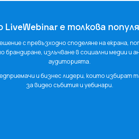
 LiveWebinar е толкова попул
решение с превъзходно споделяне на екрана, п
о брандиране, излъчване в социални медии и 
аудиторията.
редприемачи и бизнес лидери, които избират 
за видео събития и уебинари.