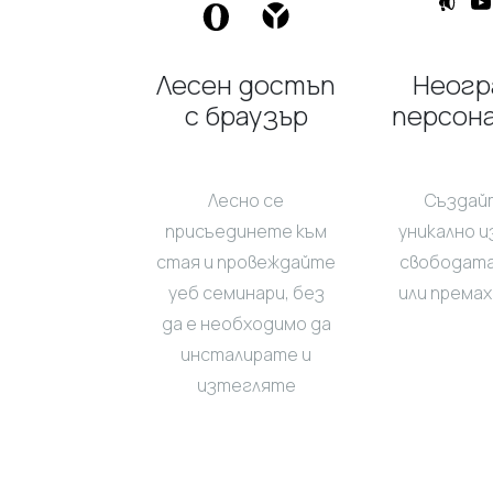
Лесен достъп
Неогр
с браузър
персон
Лесно се
Създай
присъединете към
уникално и
стая и провеждайте
свободата
уеб семинари, без
или према
да е необходимо да
инсталирате и
изтегляте