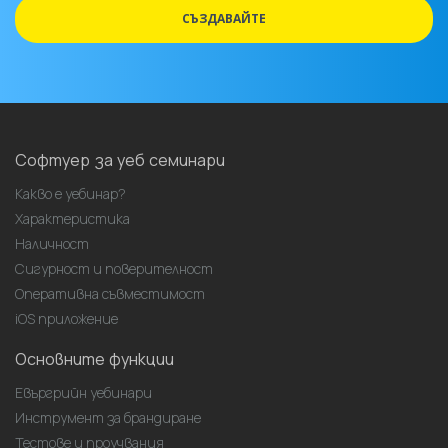
СЪЗДАВАЙТЕ
Софтуер за уеб семинари
Какво е уебинар?
Характеристика
Наличност
Сигурност и поверителност
Оперативна съвместимост
iOS приложение
Основните функции
Евъргрийн уебинари
Инструмент за брандиране
Тестове и проучвания