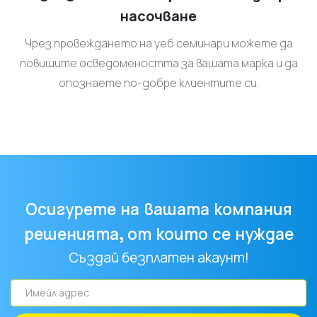
насочване
Чрез провеждането на уеб семинари можете да
повишите осведомеността за вашата марка и да
опознаете по-добре клиентите си.
Осигурете на вашата компания
решенията, от които се нуждае
Създай безплатен акаунт!
Имейл
адрес