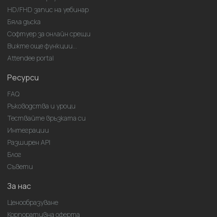
HD/FHD запис на уебинар
Бяла дъска
Софтуер за онлайн срещи
Вижте още функции...
Attendee portal
Ресурси
FAQ
Ръководства и уроци
Тествайте връзката си
Интеграции
Разширен API
Блог
Съвети
За нас
Ценообразуване
Корпоративна оферта