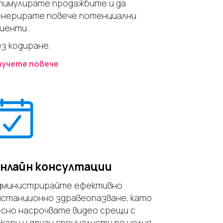
тимулирате продажбите и да
енерирате повече потенциални
лиенти.
ез кодиране.
аучете повече
нлайн консултации
дминистрирайте ефективно
истанционно здравеопазване, като
есно насрочвате видео срещи с
екари и други специалисти по целия