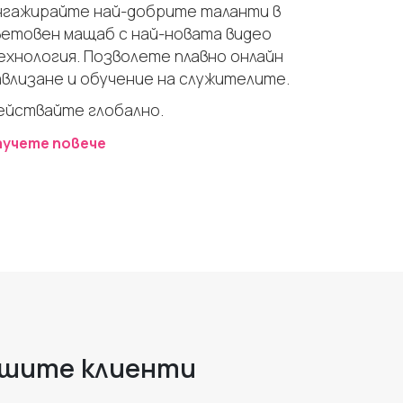
нгажирайте най-добрите таланти в
ветовен мащаб с най-новата видео
ехнология. Позволете плавно онлайн
авлизане и обучение на служителите.
ействайте глобално.
аучете повече
нашите клиенти