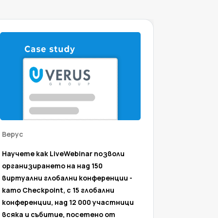
Верус
Маркет
Научете как LiveWebinar позволи
Вижте к
организирането на над 150
полски 
виртуални глобални конференции -
специал
като Checkpoint, с 15 глобални
маркети
конференции, над 12 000 участници
включи 
всяка и събитие, посетено от
своите