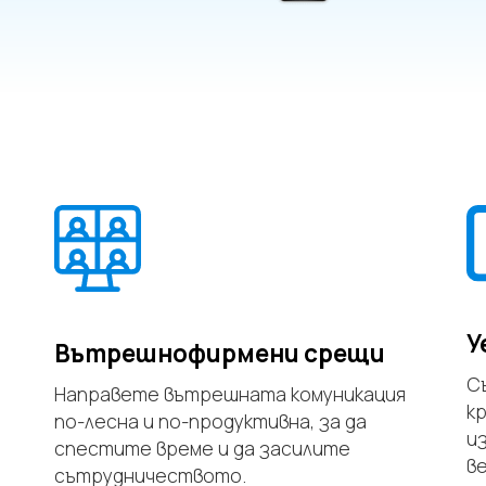
У
Вътрешнофирмени срещи
С
Направете вътрешната комуникация
к
по-лесна и по-продуктивна, за да
и
спестите време и да засилите
в
сътрудничеството.