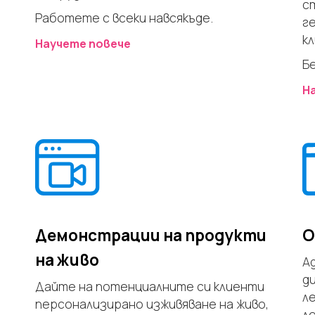
с
Работете с всеки навсякъде.
г
к
Научете повече
Б
Н
Демонстрации на продукти
О
на живо
А
д
Дайте на потенциалните си клиенти
л
персонализирано изживяване на живо,
л