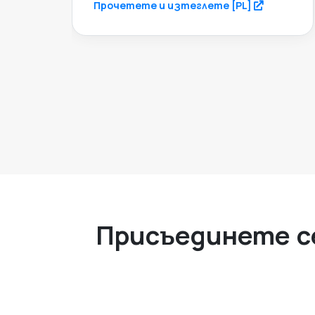
s in a new tab)
(opens in 
Прочетете и изтеглете [PL]
Присъединете се