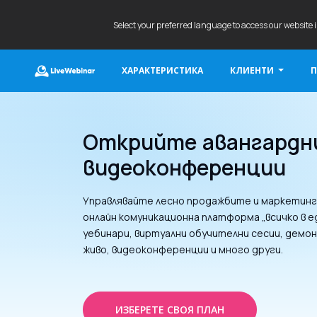
Select your preferred language to access our website 
ХАРАКТЕРИСТИКА
КЛИЕНТИ
П
LIVEWEBINAR.COM
Открийте авангардн
видеоконференции
Управлявайте лесно продажбите и маркетинга
онлайн комуникационна платформа „всичко в е
уебинари, виртуални обучителни сесии, демо
живо, видеоконференции и много други.
ИЗБЕРЕТЕ СВОЯ ПЛАН