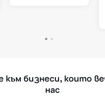
a new tab)
 към бизнеси, които ве
нас