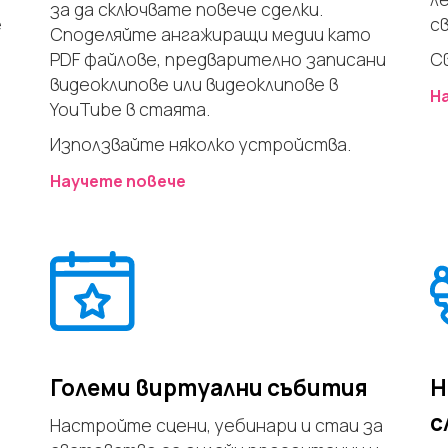
за да сключвате повече сделки.
е
с
Споделяйте ангажиращи медии като
PDF файлове, предварително записани
С
видеоклипове или видеоклипове в
Н
YouTube в стаята.
Използвайте няколко устройства.
Научете повече
Големи виртуални събития
Н
с
Настройте сцени, уебинари и стаи за