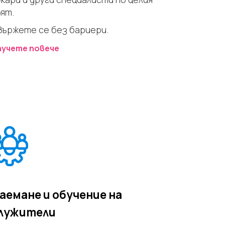
вят.
вържете се без бариери.
аучете повече
аемане и обучение на
лужители