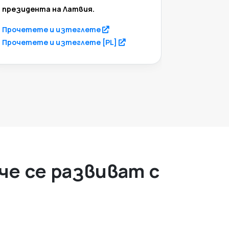
президента на Латвия.
фунии.
(opens in a new tab)
Прочетете и изтеглете
Прочет
(opens in a new tab)
Прочетете и изтеглете [PL]
Прочет
че се развиват с