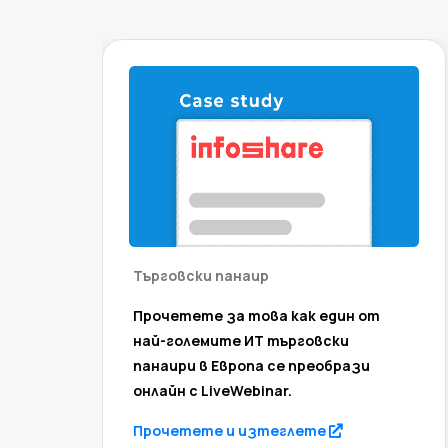
Търговски панаир
Прочетете за това как един от
най-големите ИТ търговски
панаири в Европа се преобрази
онлайн с LiveWebinar.
(opens in a ne
Прочетете и изтеглете