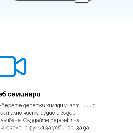
еб семинари
ъберете десетки хиляди участници с
ристално чисто аудио и видео
злъчване. Създайте перфектна,
ечнозелена фуния за уебинар, за да