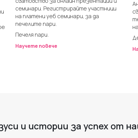
сватовство за онлайн презентации и
А
семинари. Регистрирайте участници
ти
с
на платени уеб семинари, за да
т
печелите пари.
be
н
Печеля пари.
Д
Научете повече
Н
уси и истории за успех от 