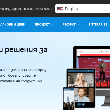
English
in a language that best suits your needs.
ЛАНОВЕ И ЦЕНИ
ПРОДУКТ
РЕСУРСИ
ENTERPRISE
и решения за
 с отдалечени екипи чрез
дно“. Организирайте
нстрации на продукти на