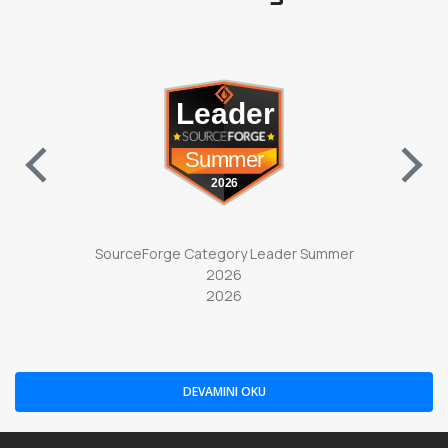
ab)
(opens in a new tab)
ter
SourceForge Category Leader Summer
So
2026
2026
DEVAMINI OKU