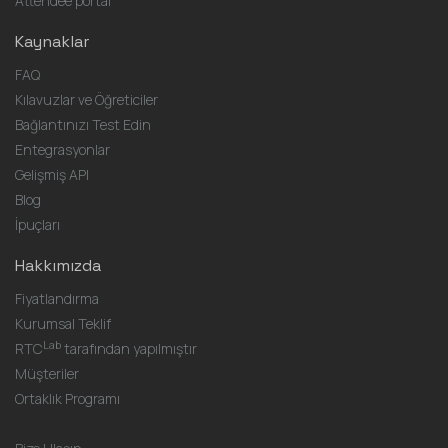
Attendee portal
Kaynaklar
FAQ
Kılavuzlar ve Öğreticiler
Bağlantınızı Test Edin
Entegrasyonlar
Gelişmiş API
Blog
İpuçları
Hakkımızda
Fiyatlandırma
Kurumsal Teklif
Lab
RTC
tarafından yapılmıştır
Müşteriler
Ortaklık Programı