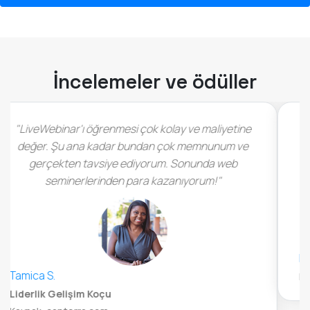
İncelemeler ve ödüller
"İtiraf etmeliyim ki, bu anlaşmayı görür görmez aşık
oldum (...) LiveWebinar'ın gelişip büyümesini
görmek isterim (...)"
René Steiner
Pazarlama ve Strateji Uzmanı, Appsumo