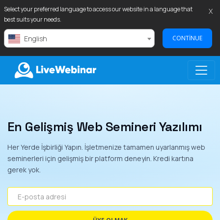
Select your preferred language to access our website in a language that
X
best suits your needs.
English
CONTINUE
LIVEWEBINAR.COM
En Gelişmiş Web Semineri Yazılımı
Her Yerde İşbirliği Yapın. İşletmenize tamamen uyarlanmış web
seminerleri için gelişmiş bir platform deneyin. Kredi kartına
gerek yok.
E-posta adresi