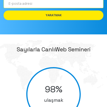
posta
adresi
YARATMAK
Sayılarla CanlıWeb Semineri
98
%
ulaşmak