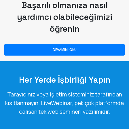
yardımcı olabileceğimizi
öğrenin
DEVAMINI OKU
Her Yerde İşbirliği Yapın
Tarayıcınız veya işletim sisteminiz tarafından
kısıtlanmayın. LiveWebinar, pek çok platformda
çalışan tek web semineri yazılımıdır.