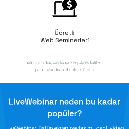
Ücretli
Web Seminerleri
Yalnızca birkaç dakika içinde yüksek kaliteli,
para kazandıran etkinlikler üretin
LiveWebinar neden bu kadar
popüler?
LiveWebinar, üstün ekran paylaşımı, canlı video