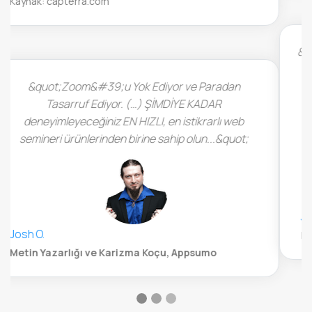
&quot;Web semineri platformunuzu özelleştirmek ve
kurmak son derece kolay. LiveWebinar tamamen
HTML5 tarayıcısında çalışıyor, bu da izleyicilerin
yükleyebileceği herhangi bir ek yazılım olmadığı
anlamına geliyor.&quot;
John Whitford
Incomemesh.com
Başarılı olmanıza nasıl