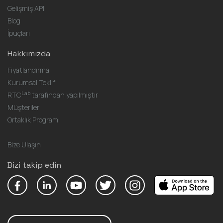
Gelişmiş API
Blog
İpuçları
Hakkımızda
Fiyatlandırma
Kurumsal Teklif
Lab
RTC
tarafından yapılmıştır
Müşteriler
Ortaklık Programı
Bize Ulaşın
Bizi takip edin