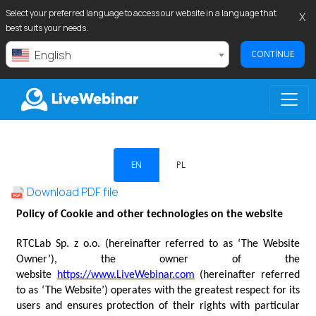
Select your preferred language to access our website in a language that
X
best suits your needs.
English
CONTINUE
LIVEWEBINAR.COM
EN
PL
Download PDF file