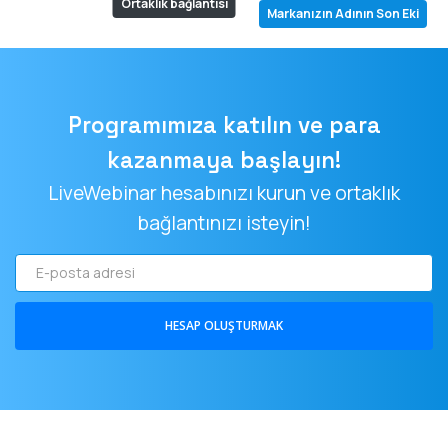
Ortaklık bağlantısı
Markanızın Adının Son Eki
Programımıza katılın ve para
kazanmaya başlayın!
LiveWebinar hesabınızı kurun ve ortaklık
bağlantınızı isteyin!
E-
posta
adresi
HESAP OLUŞTURMAK