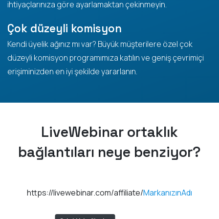
ihtiyaçlarınıza göre ayarlamaktan çekinmeyin.
Çok düzeyli komisyon
Kendi üyelik ağınız mı var? Büyük müşterilere özel çok
düzeyli komisyon programımıza katılın ve geniş çevrimiçi
erişiminizden en iyi şekilde yararlanın.
LiveWebinar ortaklık
bağlantıları neye benziyor?
https://livewebinar.com/affiliate/
MarkanızınAdı