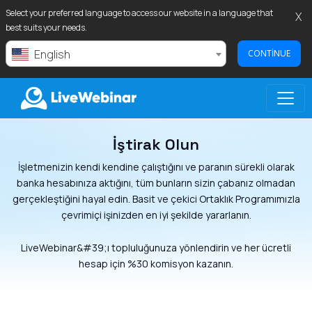
Select your preferred language to access our website in a language that
X
best suits your needs.
English
CONTINUE
İştirak Olun
LIVEWEBINAR.COM
İşletmenizin kendi kendine çalıştığını ve paranın sürekli olarak
banka hesabınıza aktığını, tüm bunların sizin çabanız olmadan
gerçekleştiğini hayal edin. Basit ve çekici Ortaklık Programımızla
çevrimiçi işinizden en iyi şekilde yararlanın.
LiveWebinar&#39;ı topluluğunuza yönlendirin ve her ücretli
hesap için %30 komisyon kazanın.