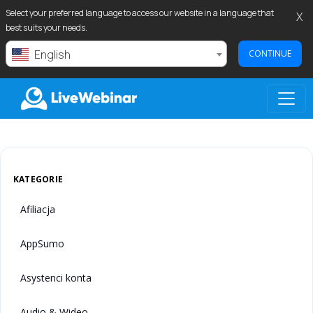
Select your preferred language to access our website in a language that
X
best suits your needs.
English
CONTINUE
LIVEWEBINAR.COM
KATEGORIE
Afiliacja
AppSumo
Asystenci konta
Audio & Wideo