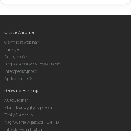
O LiveWebinar
Czym jest webinar?
Funkcje
Dostępność
Bezpieczeństwo & Prywatność
Interoperacyjność
Aplikacja na iOS
Główne Funkcje
Autowebinar
Menadżer wyglądu pokoju
Testy & Ankiety
Nagrywanie w jakości HD/FHD
Interaktywna tablica