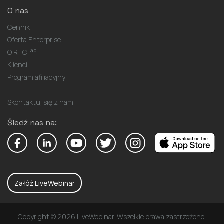
O nas
Cennik
Oferta Enterprise
Lab
O RTC
Klienci
Program afiliacyjny
Skontaktuj się z nami
Śledź nas na:
Załóż LiveWebinar
Copyright © 2026 LiveWebinar. Wszelkie prawa zastrzeżone.