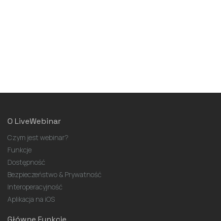
O LiveWebinar
Czym jest webinar?
Funkcje
Dostępność
Bezpieczeństwo & Prywatność
Interoperacyjność
Aplikacja na iOS
Główne Funkcje