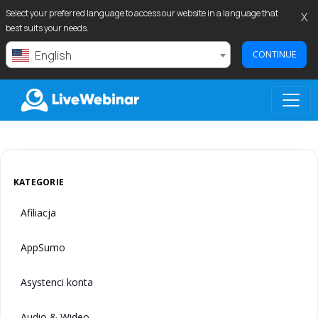
Select your preferred language to access our website in a language that
X
best suits your needs.
English
CONTINUE
LIVEWEBINAR.COM
KATEGORIE
Afiliacja
AppSumo
Asystenci konta
Audio & Wideo