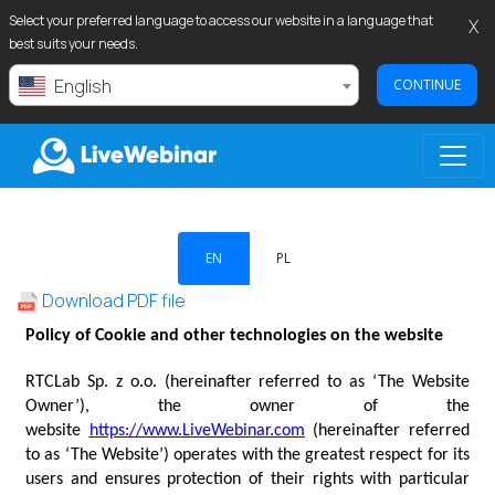
Select your preferred language to access our website in a language that
X
best suits your needs.
English
CONTINUE
LIVEWEBINAR.COM
EN
PL
Download PDF file