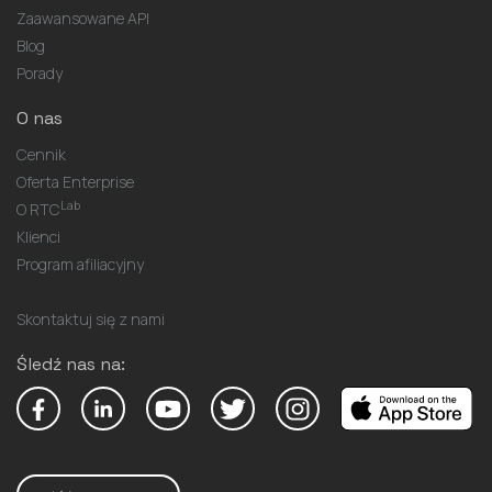
Zaawansowane API
Blog
Porady
O nas
Cennik
Oferta Enterprise
Lab
O RTC
Klienci
Program afiliacyjny
Skontaktuj się z nami
Śledź nas na: