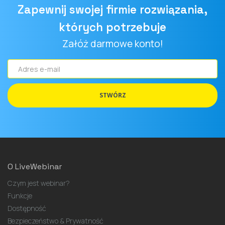
Zapewnij swojej firmie rozwiązania,
których potrzebuje
Załóż darmowe konto!
Adres
e-
mail
STWÓRZ
O LiveWebinar
Czym jest webinar?
Funkcje
Dostępność
Bezpieczeństwo & Prywatność