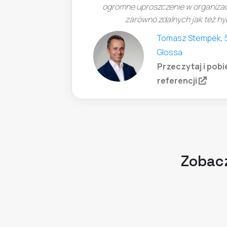
romne uproszczenie w organizacji i realizacji zajęć
zarówno zdalnych jak też hybrydowych.
Tomasz Stempek, Szkoła Językowa
Glossa
Przeczytaj i pobierz pełną wersję
(opens in a new tab)
referencji
Zobacz