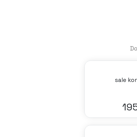
Do
sale ko
21