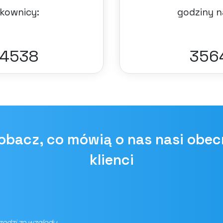
kownicy:
godziny n
7749
387
obacz, co mówią o nas nasi obec
klienci
rzędzi ze względu