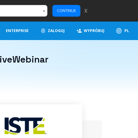
X
CONTINUE
ENTERPRISE
ZALOGUJ
WYPRÓBUJ
PL
LiveWebinar