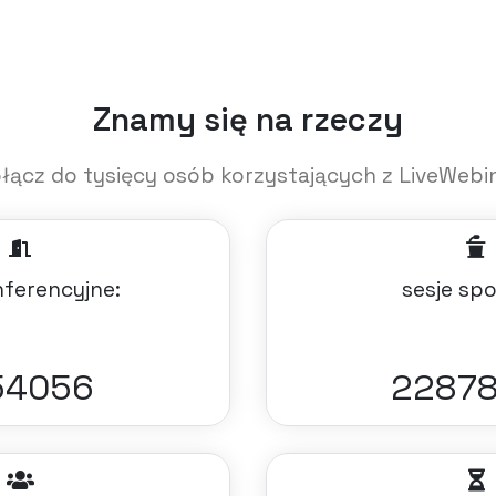
Znamy się na rzeczy
łącz do tysięcy osób korzystających z LiveWebi
nferencyjne:
sesje sp
24851
2488