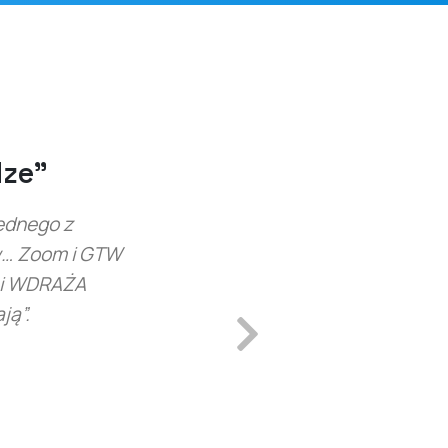
„Naprawdę solidny p
„Od jakiegoś czasu chciałam prowadzić płatne web
były bardzo kosztowne i trudne do opanowania.
bardzo łatwy i wart swojej ceny. Jak dotąd jeste
naprawdę go polecam. Nareszcie zarab
Next
Tamica S.
Trener ds. przywództwa, 