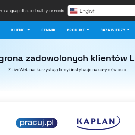
English
in a language that best suits your needs.
KLIENCI
CENNIK
PRODUKT
BAZA WIEDZY
grona zadowolonych klientów 
Z LiveWebinar korzystają firmy i instytucje na całym świecie.