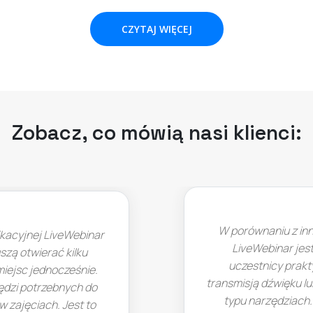
CZYTAJ WIĘCEJ
Zobacz, co mówią nasi klienci:
W porównaniu z innymi narzędziami, które testowa
LiveWebinar jest najbardziej stabilny techniczn
uczestnicy praktycz- nie nie zgłaszają problem
transmisją dźwięku lub obrazu, co zdarzało się w in
typu narzędziach. Intuicyjnie i łatwo można edy