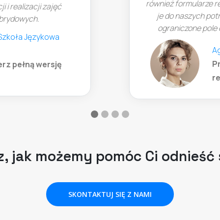
również formularze rejestracji na wydarzenia, dost
je do naszych potrzeb. W innych narzędziach mie
ograniczone pole do customizacji pól w formular
Agata Gołuchowska, IAB Polska
Przeczytaj i pobierz pełną w
(opens in a new t
referencji
, jak możemy pomóc Ci odnieść
SKONTAKTUJ SIĘ Z NAMI