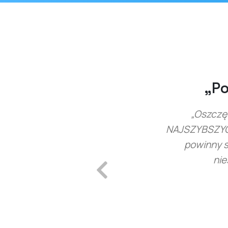
„Pokonuje Zo
„Oszczędzaj tysiące pien
NAJSZYBSZYCH i najbardziej 
powinny się trząść, poni
niesamowicie dużo. 
Previous
Trener ds. co