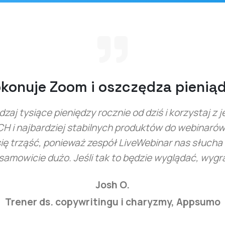
om i oszczędza pieniądze”
iędzy rocznie od dziś i korzystaj z jednego z
stabilnych produktów do webinarów… Zoom i GTW
eważ zespół LiveWebinar nas słucha i WDRAŻA
Jeśli tak to będzie wyglądać, wygrają”.
Josh O.
pywritingu i charyzmy, Appsumo