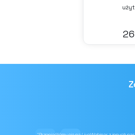
użyt
28
Z
"Przenieśliśmy się na LiveWebinar z innych na