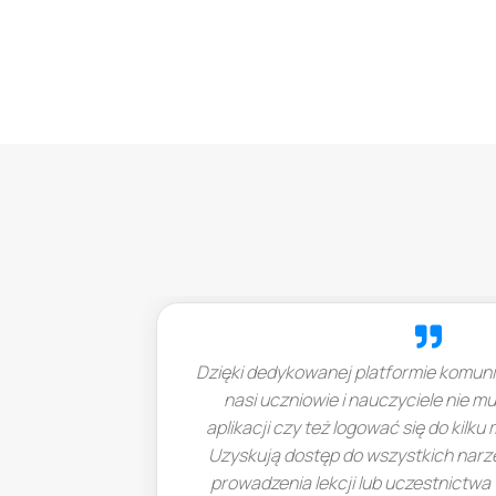
i dedykowanej platformie komunikacyjnej LiveWebinar
si uczniowie i nauczyciele nie muszą otwierać kilku
kacji czy też logować się do kilku miejsc jednocześnie.
skują dostęp do wszystkich narzędzi potrzebnych do
wadzenia lekcji lub uczestnictwa w zajęciach. Jest to