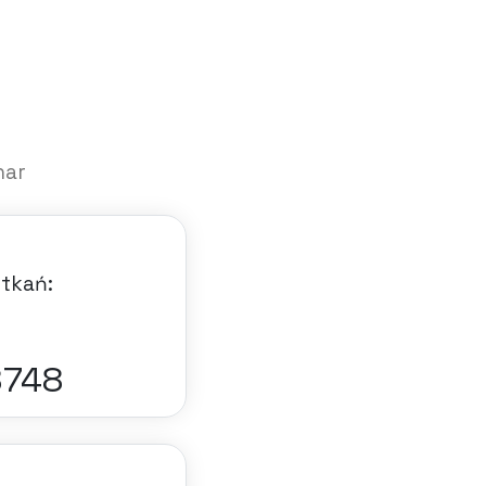
nar
otkań:
6184