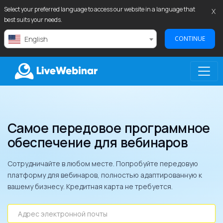
Select your preferred language to access our website in a language that
X
best suits your needs.
English
CONTINUE
LIVEWEBINAR.COM
Самое передовое программное
обеспечение для вебинаров
Сотрудничайте в любом месте. Попробуйте передовую
платформу для вебинаров, полностью адаптированную к
вашему бизнесу. Кредитная карта не требуется.
Адрес электронной почты