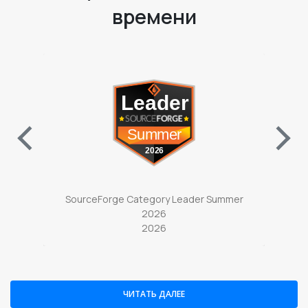
времени
ab)
(opens in a new tab)
ter
SourceForge Category Leader Summer
So
2026
2026
ЧИТАТЬ ДАЛЕЕ