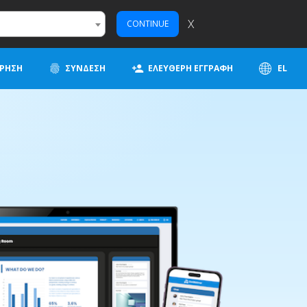
X
CONTINUE
ΊΡΗΣΗ
ΣΎΝΔΕΣΗ
ΕΛΕΎΘΕΡΗ ΕΓΓΡΑΦΉ
EL