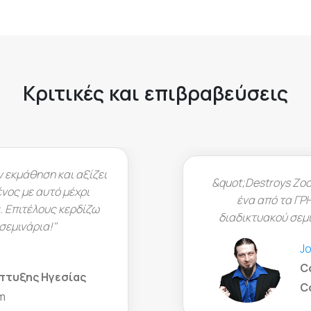
Κριτικές και επιβραβεύσεις
;Destroys Zoom &amp; Saves You Money. (...) έχετε
ένα από τα ΓΡΗΓΟΤΕΡΑ, πιο σταθερά προϊόντα
ικτυακού σεμιναρίου που θα ζήσετε ποτέ...&quot;
Josh O.
Copywriting &amp; Charisma
Coach, Appsumo