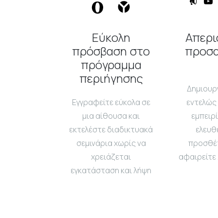
Εύκολη
Απερι
πρόσβαση στο
προσ
πρόγραμμα
περιήγησης
Δημιουρ
Εγγραφείτε εύκολα σε
εντελώς
μια αίθουσα και
εμπειρί
εκτελέστε διαδικτυακά
ελευθ
σεμινάρια χωρίς να
προσθέτ
χρειάζεται
αφαιρείτε 
εγκατάσταση και λήψη