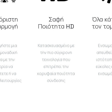
όριστη
Σαφή
Όλα κά
αρμογή
Ποιότητα HD
τον το
γήστε μια
Κατασκευασμένο με
Ενσωμ
 μοναδική
την πιο σύγχρονη
απευθεί
α με την
τεχνολογία που
ιστότοπ
ερία να
επιτρέπει την
εύκολες 
ετε ή να
κορυφαία ποιότητα
ενσωμ
λειτουργίες
σύνδεσης