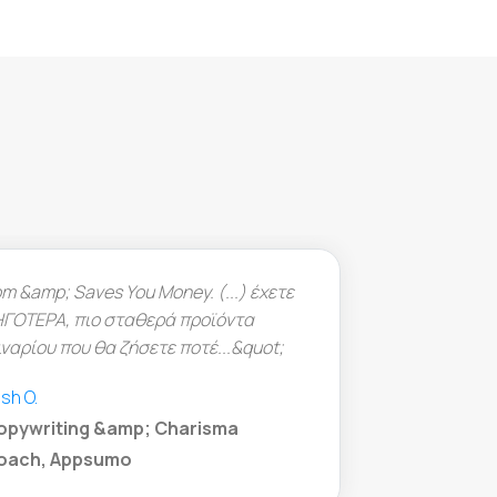
«Πρέπει να ομολογήσω ότι ερωτεύτηκα αμέσως αυτή τ
συμφωνία μόλις την είδα (…) θα ήθελα να δω το
LiveWebinar να ευδοκιμεί και να μεγαλώνει (…)»
René Steiner
Ειδικός Μάρκετινγκ και
Στρατηγικής, Appsumo