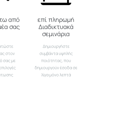
τω από
επί πληρωμή
μέα σας
Διαδικτυακά
σεμινάρια
ατώστε
Δημιουργήστε
ας στον
συμβάντα υψηλής
ό σας με
ποιότητας, που
επιλογές
δημιουργούν έσοδα σε
άτωσης
λίγα μόνο λεπτά