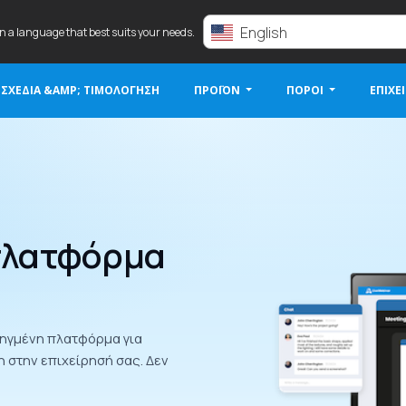
English
in a language that best suits your needs.
ΣΧΈΔΙΑ &AMP; ΤΙΜΟΛΌΓΗΣΗ
ΠΡΟΪΌΝ
ΠΌΡΟΙ
ΕΠΙΧΕ
πλατφόρμα
οηγμένη πλατφόρμα για
 στην επιχείρησή σας. Δεν