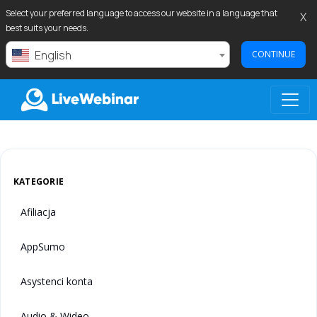
Select your preferred language to access our website in a language that
X
best suits your needs.
English
CONTINUE
LIVEWEBINAR.COM
KATEGORIE
Afiliacja
AppSumo
Asystenci konta
Audio & Wideo