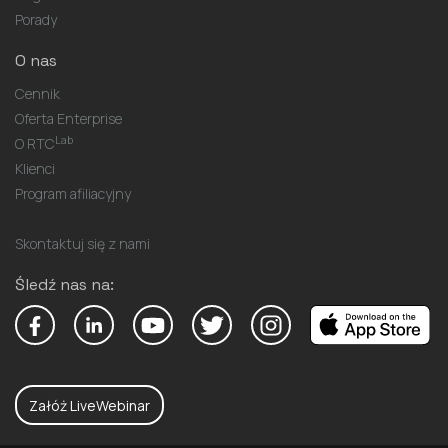
Porady
O nas
Cennik
Oferta Enterprise
Lab
O RTC
Klienci
Program afiliacyjny
Skontaktuj się z nami
Śledź nas na:
Załóż LiveWebinar