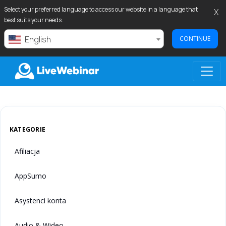
Select your preferred language to access our website in a language that
X
best suits your needs.
English
CONTINUE
LIVEWEBINAR.COM
KATEGORIE
Afiliacja
AppSumo
Asystenci konta
Audio & Wideo