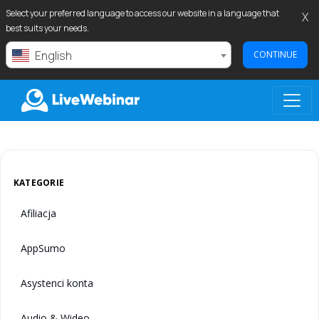
Select your preferred language to access our website in a language that
X
best suits your needs.
English
CONTINUE
LIVEWEBINAR.COM
KATEGORIE
Afiliacja
AppSumo
Asystenci konta
Audio & Wideo