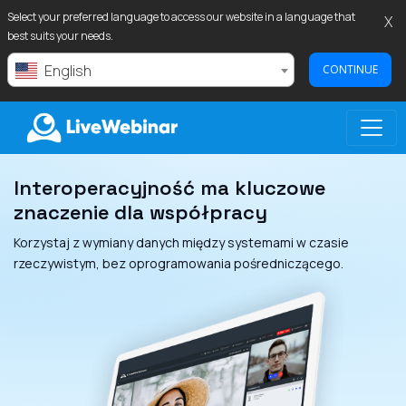
Select your preferred language to access our website in a language that
X
best suits your needs.
English
CONTINUE
Interoperacyjność ma kluczowe
LIVEWEBINAR.COM
znaczenie dla współpracy
Korzystaj z wymiany danych między systemami w czasie
rzeczywistym, bez oprogramowania pośredniczącego.