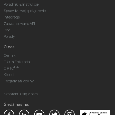
Poradniki & Instrukcje
Sprawdź swoje połączenie
Integracje
Zaawansowane API
Blog
Porady
O nas
Cennik
Oferta Enterprise
Lab
O RTC
Klienci
Program afiliacyjny
Skontaktuj się z nami
Śledź nas na: