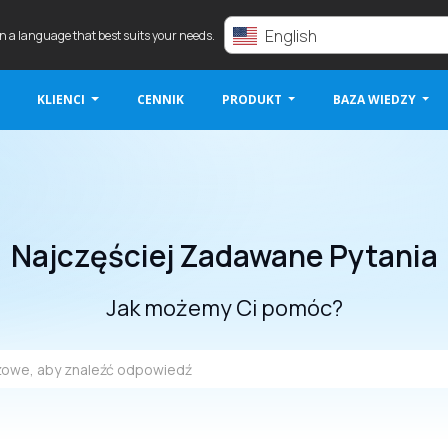
English
in a language that best suits your needs.
KLIENCI
CENNIK
PRODUKT
BAZA WIEDZY
Najczęściej Zadawane Pytania
Jak możemy Ci pomóc?