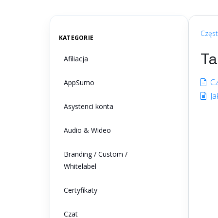
aby
znaleźć
odpowiedź
Częs
KATEGORIE
Ta
Afiliacja
Cz
AppSumo
Ja
Asystenci konta
Audio & Wideo
Branding / Custom /
Whitelabel
Certyfikaty
Czat