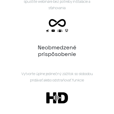
spustite webináre bez potreby inštalácie a
sťahovania
Neobmedzené
prispôsobenie
Vytvorte úplne jedinečný zážitok so slobodou
pridávať alebo odstraňovať funkcie