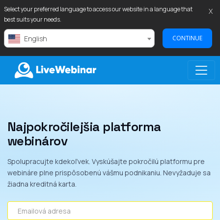
Select your preferred language to access our website in a language that
X
best suits your needs.
English
CONTINUE
LIVEWEBINAR.COM
Najpokročilejšia platforma
webinárov
Spolupracujte kdekoľvek. Vyskúšajte pokročilú platformu pre
webináre plne prispôsobenú vášmu podnikaniu. Nevyžaduje sa
žiadna kreditná karta.
Emailová adresa