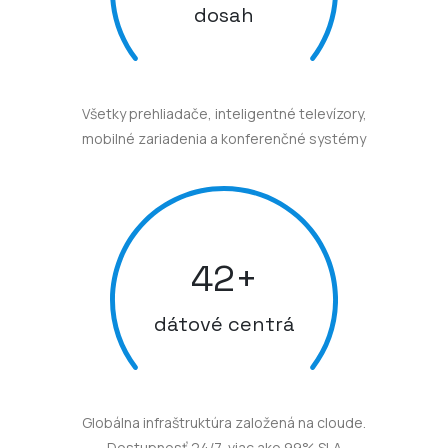
Všetky prehliadače, inteligentné televízory,
mobilné zariadenia a konferenčné systémy
42
+
dátové centrá
Globálna infraštruktúra založená na cloude.
Dostupnosť 24/7, viac ako 99% SLA