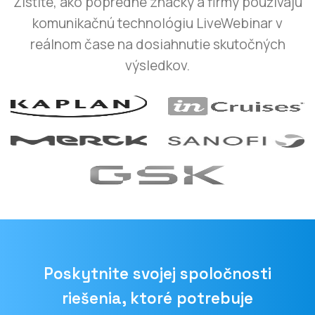
komunikačnú technológiu LiveWebinar v
reálnom čase na dosiahnutie skutočných
výsledkov.
Poskytnite svojej spoločnosti
riešenia, ktoré potrebuje
Vytvorte si účet zadarmo!