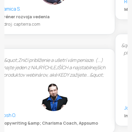
René Steiner
Marketingový a strategický špecialista, Appsumo
&quot;Super jednoduché prispôsobenie a nastavenie
platformy webinárov. LiveWebinar beží kompletne v
prehliadači na HTML5, čo znamená, že si diváci
nemusia inštalovať žiadny ďalší softvér.&quot;
John Whitford
Incomemesh.com