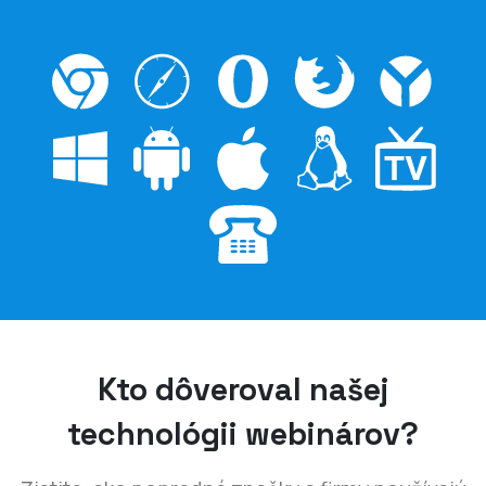
Kto dôveroval našej
technológii webinárov?
Zistite, ako popredné značky a firmy používajú