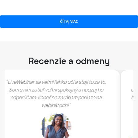
ČÍTAJ VIAC
Recenzie a odmeny
"Musím sa priznať, že som sa do tejto dohody
okamžite zamiloval hneď, ako som ju videl (...), rád
by som videl, ako sa LiveWebinar darí a rastie (...)"