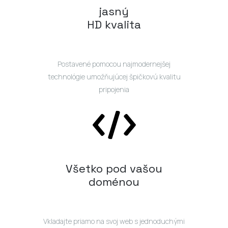
jasný
HD kvalita
Postavené pomocou najmodernejšej
technológie umožňujúcej špičkovú kvalitu
pripojenia
Všetko pod vašou
doménou
Vkladajte priamo na svoj web s jednoduchými