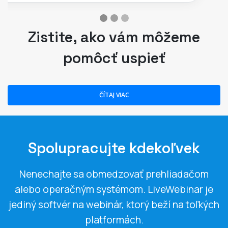
Zistite, ako vám môžeme
pomôcť uspieť
ČÍTAJ VIAC
Spolupracujte kdekoľvek
Nenechajte sa obmedzovať prehliadačom
alebo operačným systémom. LiveWebinar je
jediný softvér na webinár, ktorý beží na toľkých
platformách.