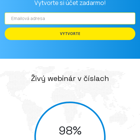
Emailová
adresa
VYTVORTE
Živý webinár v číslach
98
%
dosah