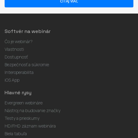
Softvér na webinár
Čo je webinár?
Vlastnosti
Dostupnosť
Bezpečnosť a súkromie
Interoperabilita
iOS App
Hlavné rysy
Evergreen webináre
Nástroj na budovanie značky
Testy a prieskumy
HD/FHD záznam webinára
Biela tabuľa