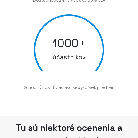
1000
+
účastníkov
Schopný hostiť viac ako kedykoľvek predtým
Tu sú niektoré ocenenia a
vyznamenania, ktoré sme v