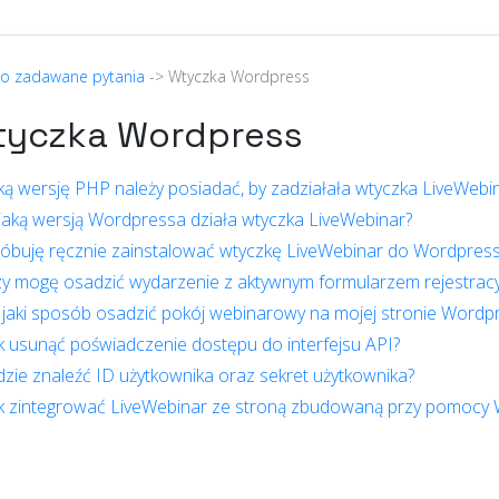
to zadawane pytania
-> Wtyczka Wordpress
tyczka Wordpress
ką wersję PHP należy posiadać, by zadziałała wtyczka LiveWeb
jaką wersją Wordpressa działa wtyczka LiveWebinar?
óbuję ręcznie zainstalować wtyczkę LiveWebinar do Wordpress i 
y mogę osadzić wydarzenie z aktywnym formularzem rejestracy
jaki sposób osadzić pokój webinarowy na mojej stronie Wordp
k usunąć poświadczenie dostępu do interfejsu API?
zie znaleźć ID użytkownika oraz sekret użytkownika?
k zintegrować LiveWebinar ze stroną zbudowaną przy pomocy