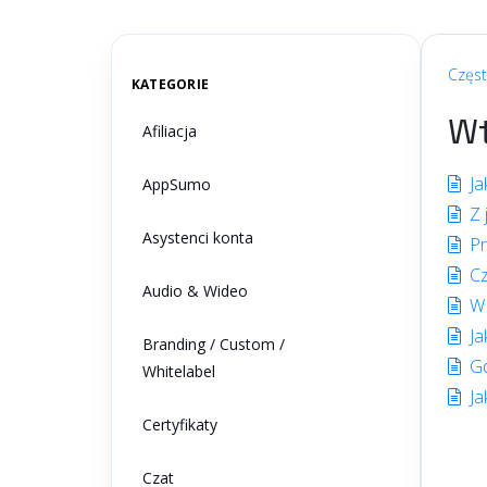
aby
znaleźć
odpowiedź
Częs
KATEGORIE
W
Afiliacja
Ja
AppSumo
Z 
Asystenci konta
Pr
Cz
Audio & Wideo
W 
Ja
Branding / Custom /
Gd
Whitelabel
Ja
Certyfikaty
Czat