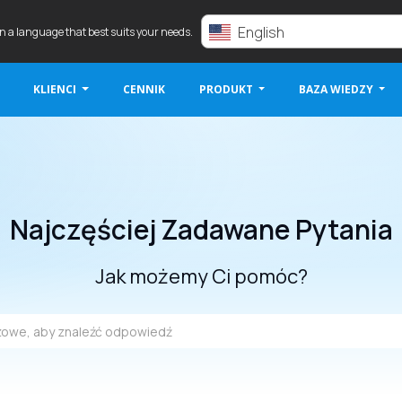
English
in a language that best suits your needs.
KLIENCI
CENNIK
PRODUKT
BAZA WIEDZY
Najczęściej Zadawane Pytania
Jak możemy Ci pomóc?