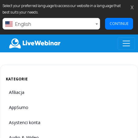
Select your preferred language to access our website in a language that
X
best suits your needs.
English
CONTINUE
LIVEWEBINAR.COM
KATEGORIE
Afiliacja
AppSumo
Asystenci konta
Audio & Wideo