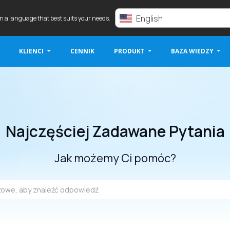
English
in a language that best suits your needs.
KLIENCI
CENNIK
PRODUKT
BAZA WIEDZY
Najczęściej Zadawane Pytania
Jak możemy Ci pomóc?