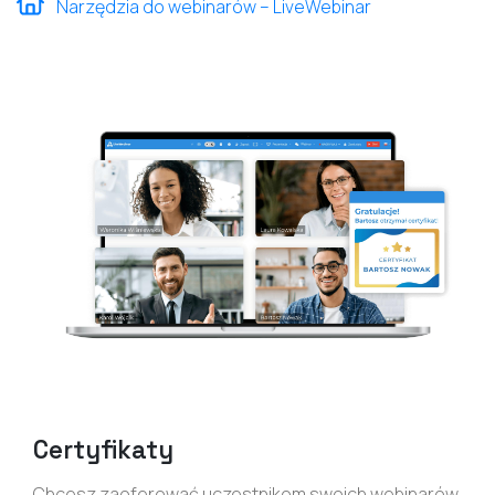
Narzędzia do webinarów – LiveWebinar
Certyfikaty
Chcesz zaoferować uczestnikom swoich webinarów