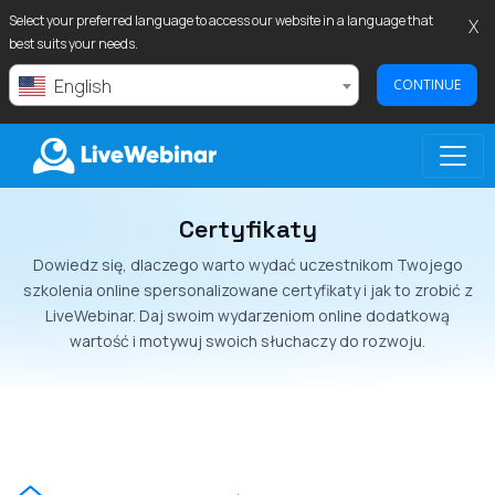
Select your preferred language to access our website in a language that
X
best suits your needs.
English
CONTINUE
Certyfikaty
LIVEWEBINAR.COM
Dowiedz się, dlaczego warto wydać uczestnikom Twojego
szkolenia online spersonalizowane certyfikaty i jak to zrobić z
LiveWebinar. Daj swoim wydarzeniom online dodatkową
wartość i motywuj swoich słuchaczy do rozwoju.