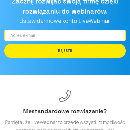
Zacznij rozwijać swoją firmę dzięki
rozwiązaniu do webinarów.
Ustaw darmowe konto LiveWebinar.
Adres
e-
mail
REJESTR
Niestandardowe rozwiązanie?
Pamiętaj, że LiveWebinar to przede wszystkim możliwość