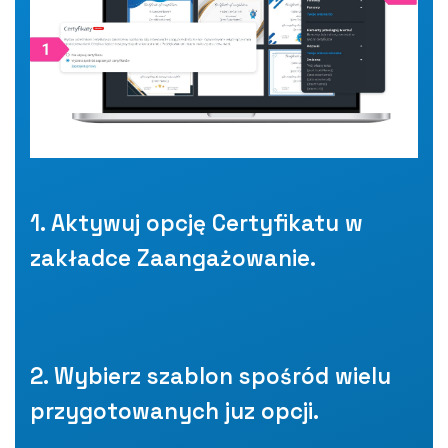
1. Aktywuj opcję Certyfikatu w
zakładce Zaangażowanie.
2. Wybierz szablon spośród wielu
przygotowanych juz opcji.