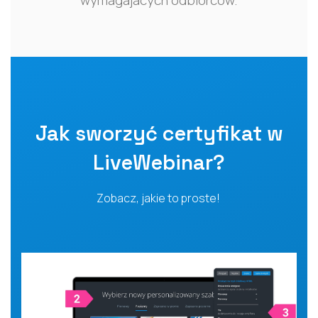
wymagajacych odbiorców.
Jak sworzyć certyfikat w
LiveWebinar?
Zobacz, jakie to proste!