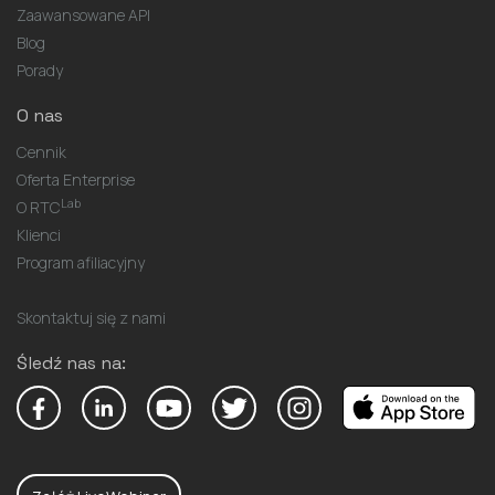
Zaawansowane API
Blog
Porady
O nas
Cennik
Oferta Enterprise
Lab
O RTC
Klienci
Program afiliacyjny
Skontaktuj się z nami
Śledź nas na: