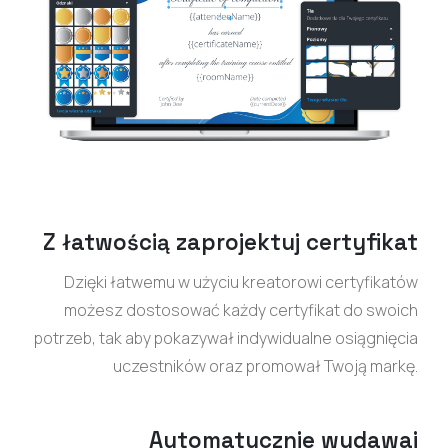
Z łatwością zaprojektuj certyfikat
Dzięki łatwemu w użyciu kreatorowi certyfikatów
możesz dostosować każdy certyfikat do swoich
potrzeb, tak aby pokazywał indywidualne osiągnięcia
uczestników oraz promował Twoją markę.
Automatycznie wydawaj