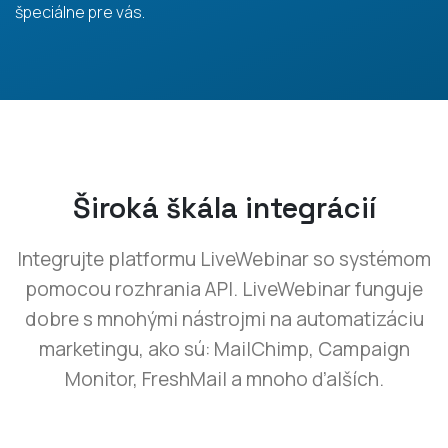
špeciálne pre vás.
Široká škála integrácií
Integrujte platformu LiveWebinar so systémom
pomocou rozhrania API. LiveWebinar funguje
dobre s mnohými nástrojmi na automatizáciu
marketingu, ako sú: MailChimp, Campaign
Monitor, FreshMail a mnoho ďalších.