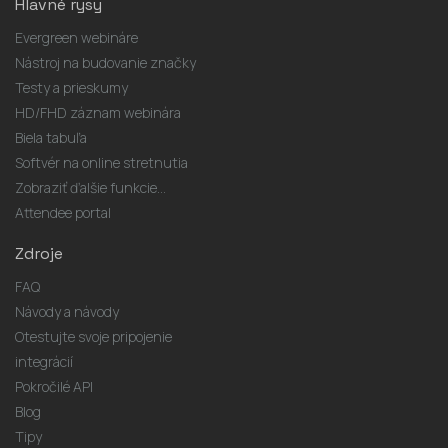
Hlavné rysy
Evergreen webináre
Nástroj na budovanie značky
Testy a prieskumy
HD/FHD záznam webinára
Biela tabuľa
Softvér na online stretnutia
Zobraziť ďalšie funkcie...
Attendee portal
Zdroje
FAQ
Návody a návody
Otestujte svoje pripojenie
integrácií
Pokročilé API
Blog
Tipy