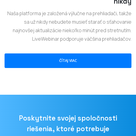
nikdy
Naša platforma je založená výlučne na prehliadači, takže
sa už nikdy nebudete musieť starať o sťahovanie
najnovšej aktualizácie niekoľko minút pred stretnutím.
LiveWebinar podporuje väčšina prehliadačov.
ČÍTAJ VIAC
Poskytnite svojej spoločnosti
riešenia, ktoré potrebuje