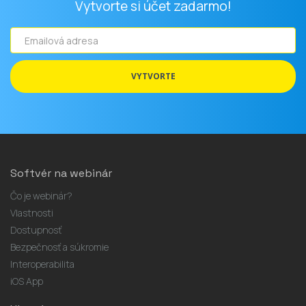
Vytvorte si účet zadarmo!
Emailová
adresa
VYTVORTE
Softvér na webinár
Čo je webinár?
Vlastnosti
Dostupnosť
Bezpečnosť a súkromie
Interoperabilita
iOS App