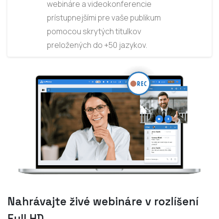
webináre a videokonferencie
prístupnejšími pre vaše publikum
pomocou skrytých titulkov
preložených do +50 jazykov.
Nahrávajte živé webináre v rozlíšení
Full HD