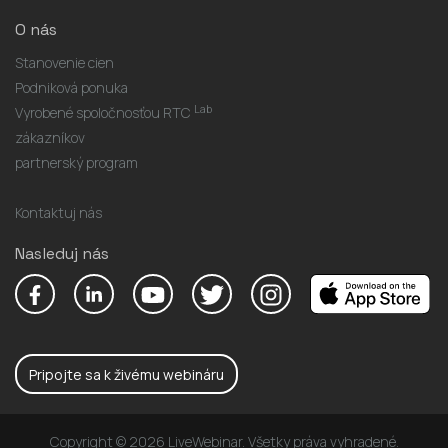
O nás
Stanovenie cien
Podniková ponuka
Lab
Vyrobené spoločnosťou RTC
zákazníkov
partnerský program
Kontaktuj nás
Nasleduj nás
Pripojte sa k živému webináru
Copyright © 2026 LiveWebinar. Všetky práva vyhradené.