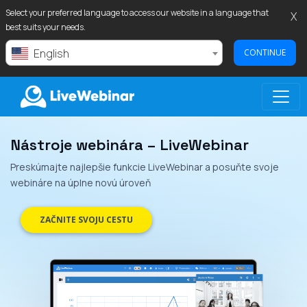
Select your preferred language to access our website in a language that
X
best suits your needs.
English
CONTINUE
Nástroje webinára – LiveWebinar
LIVEWEBINAR.COM
Preskúmajte najlepšie funkcie LiveWebinar a posuňte svoje
webináre na úplne novú úroveň
ZAČNITE SVOJU CESTU