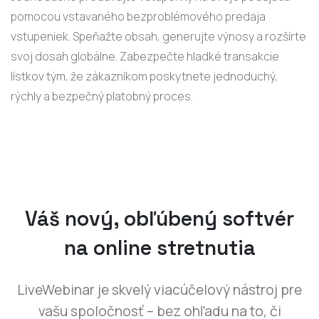
pomocou vstavaného bezproblémového predaja
vstupeniek. Speňažte obsah, generujte výnosy a rozšírte
svoj dosah globálne. Zabezpečte hladké transakcie
lístkov tým, že zákazníkom poskytnete jednoduchý,
rýchly a bezpečný platobný proces.
Váš nový, obľúbený softvér
na online stretnutia
LiveWebinar je skvelý viacúčelový nástroj pre
vašu spoločnosť – bez ohľadu na to, či