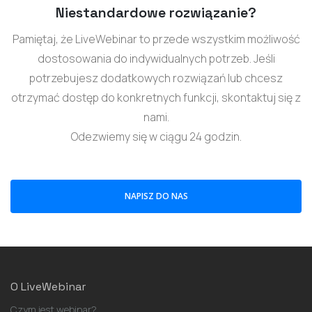
Niestandardowe rozwiązanie?
Pamiętaj, że LiveWebinar to przede wszystkim możliwość
dostosowania do indywidualnych potrzeb. Jeśli
potrzebujesz dodatkowych rozwiązań lub chcesz
otrzymać dostęp do konkretnych funkcji, skontaktuj się z
nami.
Odezwiemy się w ciągu 24 godzin.
NAPISZ DO NAS
O LiveWebinar
Czym jest webinar?