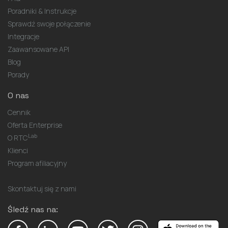
Poradniki & Instrukcje
Sprawdź swoje połączenie
Integracje
Zaawansowane API
Blog
Porady
O nas
Cennik
Oferta Enterprise
Lab
O RTC
Klienci
Program afiliacyjny
Skontaktuj się z nami
Śledź nas na: