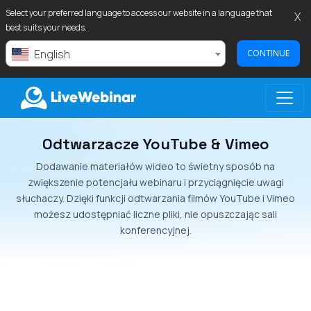
Select your preferred language to access our website in a language that
X
best suits your needs.
English
CONTINUE
Odtwarzacze YouTube & Vimeo
LIVEWEBINAR.COM
Dodawanie materiałów wideo to świetny sposób na
zwiększenie potencjału webinaru i przyciągnięcie uwagi
słuchaczy. Dzięki funkcji odtwarzania filmów YouTube i Vimeo
możesz udostępniać liczne pliki, nie opuszczając sali
konferencyjnej.