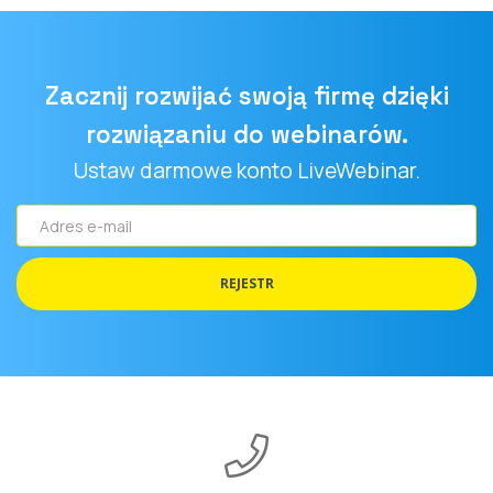
Zacznij rozwijać swoją firmę dzięki
rozwiązaniu do webinarów.
Ustaw darmowe konto LiveWebinar.
Adres
e-
mail
REJESTR