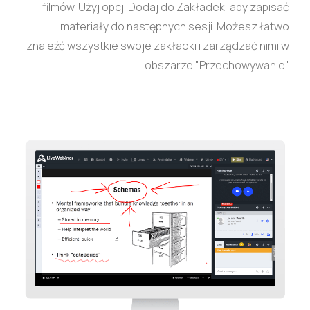
filmów. Użyj opcji Dodaj do Zakładek, aby zapisać
materiały do następnych sesji. Możesz łatwo
znaleźć wszystkie swoje zakładki i zarządzać nimi w
obszarze "Przechowywanie".