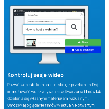
Kontroluj sesje wideo
Pozwól uczestnikom na interakcję z przekazem. Daj
im możliwość wstrzymywania i odtwarzania filmów lub
dzielenia się własnymi materiałami wizualnymi.
Umożliwiaj oglądanie filmów w aktualnie otwartym