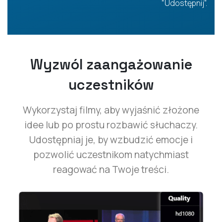
"Udostępnij".
Wyzwól zaangażowanie
uczestników
Wykorzystaj filmy, aby wyjaśnić złożone
idee lub po prostu rozbawić słuchaczy.
Udostępniaj je, by wzbudzić emocje i
pozwolić uczestnikom natychmiast
reagować na Twoje treści.