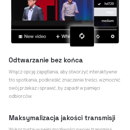
Odtwarzanie bez końca
Włącz opcję zapętlania, aby stworzyć interaktywne
tło spotkania, podkreślić znaczenie treści, wzmocnić
swój przekaz i sprawić, by zapadł w pamięci
odbiorców.
Maksymalizacja jakości transmisji
Wykorzystaj w pełni możliwości swojej transmisji,