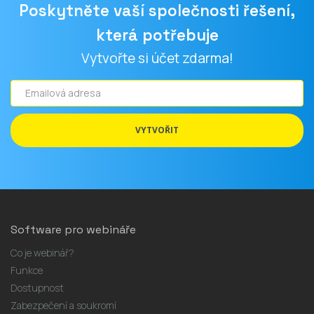
Poskytněte vaší společnosti řešení,
která potřebuje
Vytvořte si účet zdarma!
Emailová
adresa
VYTVOŘIT
Software pro webináře
Co je webinář?
Funkce
Dostupnost
Zabezpečení a soukromí