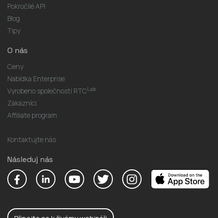
Pokročilé API
Blog
Tipy
O nás
Ceny
Nabídka Enterprise
Lab
Vyrobeno společností RTC
Zákazníci
Affiliate program
Kontaktujte nás
Následuj nás