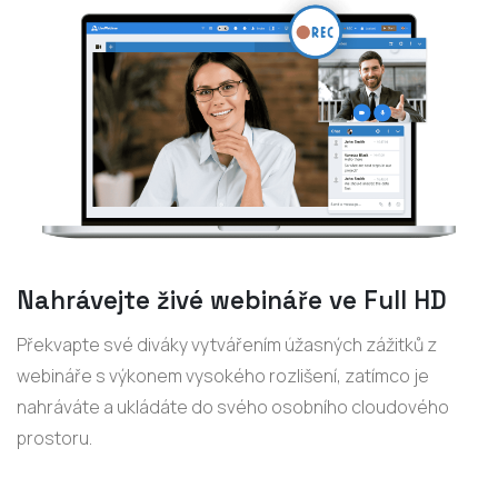
Nahrávejte živé webináře ve Full HD
Překvapte své diváky vytvářením úžasných zážitků z
webináře s výkonem vysokého rozlišení, zatímco je
nahráváte a ukládáte do svého osobního cloudového
prostoru.