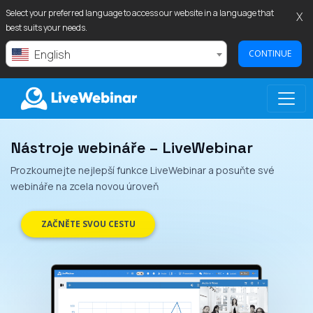
Select your preferred language to access our website in a language that
X
best suits your needs.
English
CONTINUE
Nástroje webináře – LiveWebinar
LIVEWEBINAR.COM
Prozkoumejte nejlepší funkce LiveWebinar a posuňte své
webináře na zcela novou úroveň
ZAČNĚTE SVOU CESTU