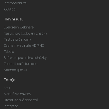
Interoperabilita
iOS App
Hlavní rysy
Evergreen webináře
Nástroj pro budování značky
Testy a průzkumy
Záznam webináře HD/FHD
Tabule
Software pro online schůzky
Zobrazit další funkce...
Attendee portal
Zdroje
FAQ
Manuály a návody
Otestujte své připojení
Integrace