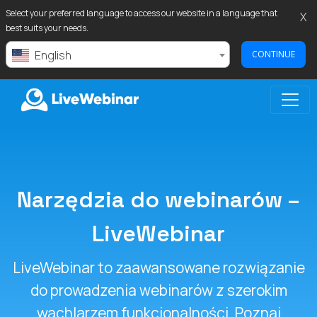
Select your preferred language to access our website in a language that
X
best suits your needs.
English
CONTINUE
LIVEWEBINAR.COM
Narzędzia do webinarów –
LiveWebinar
LiveWebinar to zaawansowane rozwiązanie
do prowadzenia webinarów z szerokim
wachlarzem funkcjonalności. Poznaj