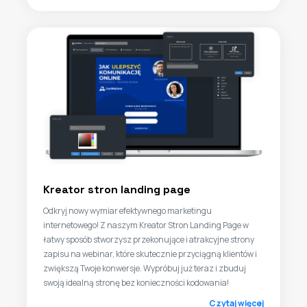
Kreator stron landing page
Odkryj nowy wymiar efektywnego marketingu
internetowego! Z naszym Kreator Stron Landing Page w
łatwy sposób stworzysz przekonujące i atrakcyjne strony
zapisu na webinar, które skutecznie przyciągną klientów i
zwiększą Twoje konwersje. Wypróbuj już teraz i zbuduj
swoją idealną stronę bez konieczności kodowania!
Czytaj więcej