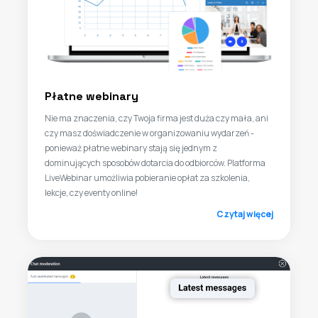
Płatne webinary
Nie ma znaczenia, czy Twoja firma jest duża czy mała, ani
czy masz doświadczenie w organizowaniu wydarzeń -
ponieważ płatne webinary stają się jednym z
dominujących sposobów dotarcia do odbiorców. Platforma
LiveWebinar umożliwia pobieranie opłat za szkolenia,
lekcje, czy eventy online!
Czytaj więcej