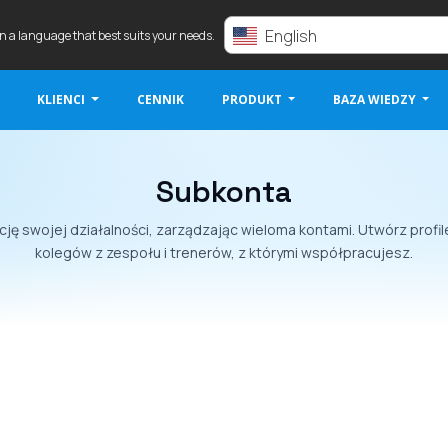
English
in a language that best suits your needs.
KLIENCI
CENNIK
PRODUKT
BAZA WIEDZY
Subkonta
cję swojej działalności, zarządzając wieloma kontami. Utwórz profi
kolegów z zespołu i trenerów, z którymi współpracujesz.