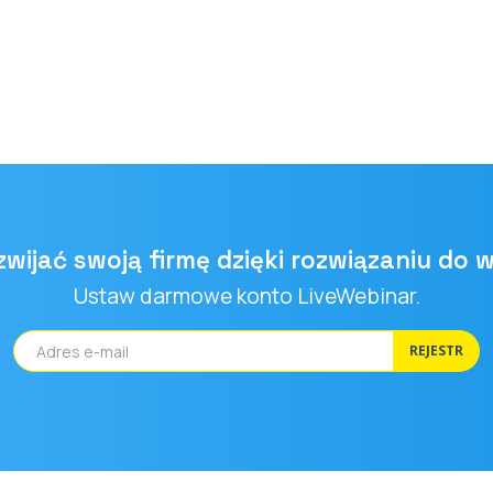
ozwijać swoją firmę dzięki rozwiązaniu do 
Ustaw darmowe konto LiveWebinar.
REJESTR