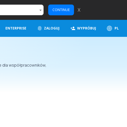
X
CONTINUE
ENTERPRISE
ZALOGUJ
WYPRÓBUJ
PL
le dla współpracowników,