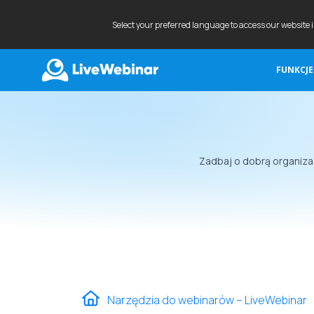
Select your preferred language to access our website 
FUNKCJE
LIVEWEBINAR.COM
Zadbaj o dobrą organiza
Narzędzia do webinarów – LiveWebinar