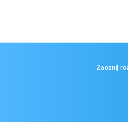
Zacznij r
Adres
e-mail