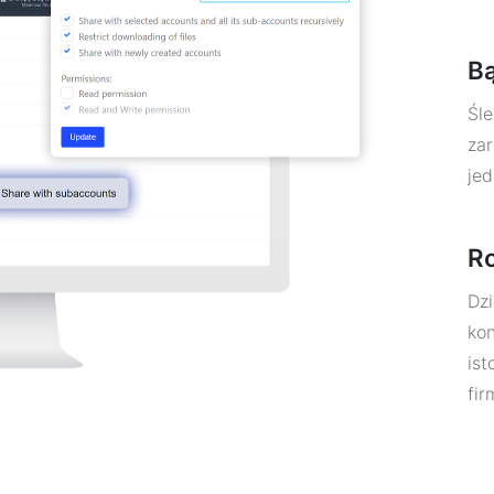
B
Śle
za
jed
Ro
Dzi
ko
ist
fir