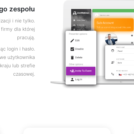
go zespołu
acji i nie tylko.
irmy dla której
pracują.
c login i hasło.
owe użytkownika
kraju lub strefie
czasowej.