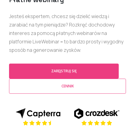
Jesteś ekspertem, chcesz się dzielić wiedzą i
zarabiać na tym pieniądze? Rozkręć dochodowy
intereres za pomocą płatnych webinarów na
platformie LiveWebinar
–
to bardzo prosty i wygodny
sposób na generowanie zysków.
ZAREJSTRUJ SIĘ
CENNIK
(opens in a new tab)
(opens in a new t