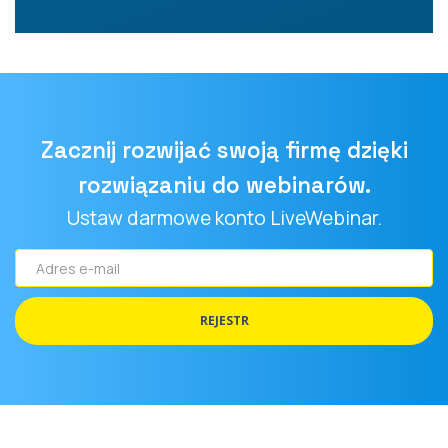
Zacznij rozwijać swoją firmę dzięki
rozwiązaniu do webinarów.
Ustaw darmowe konto LiveWebinar.
Adres
e-
mail
REJESTR