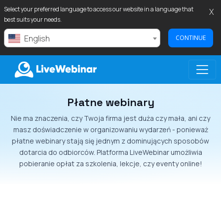
Select your preferred language to access our website in a language that
X
best suits your needs.
English
CONTINUE
Płatne webinary
LIVEWEBINAR.COM
Nie ma znaczenia, czy Twoja firma jest duża czy mała, ani czy
masz doświadczenie w organizowaniu wydarzeń - ponieważ
płatne webinary stają się jednym z dominujących sposobów
dotarcia do odbiorców. Platforma LiveWebinar umożliwia
pobieranie opłat za szkolenia, lekcje, czy eventy online!