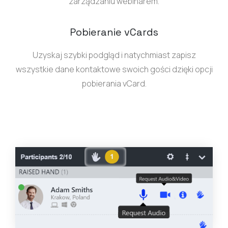
zarządzaniu webinarem.
Pobieranie vCards
Uzyskaj szybki podgląd i natychmiast zapisz
wszystkie dane kontaktowe swoich gości dzięki opcji
pobierania vCard.