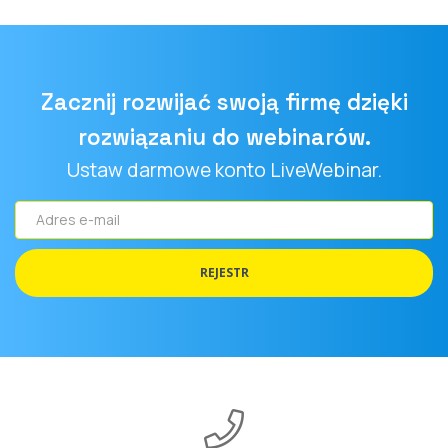
Zacznij rozwijać swoją firmę dzięki
rozwiązaniu do webinarów.
Ustaw darmowe konto LiveWebinar.
Adres
e-
mail
REJESTR