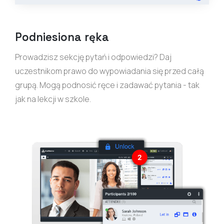
Podniesiona ręka
Prowadzisz sekcję pytań i odpowiedzi? Daj
uczestnikom prawo do wypowiadania się przed całą
grupą. Mogą podnosić ręce i zadawać pytania - tak
jak na lekcji w szkole.