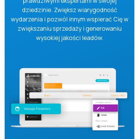
prawdziwymi ekspertami w swojej
dziedzinie. Zwiększ wiarygodność
wydarzenia i pozwól innym wspierać Cię w
zwiększaniu sprzedaży i generowaniu
wysokiej jakości leadów.