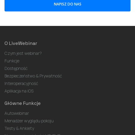
NAPISZ DO NAS
O LiveWebinar
Czym jest webinar?
Funkcje
Dostępność
Bezpieczeństwo & Prywatność
Interoperacyjność
Aplikacja na iOS
Główne Funkcje
Autowebinar
Menadżer wyglądu pokoju
Testy & Ankiety