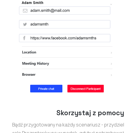
Skorzystaj z pomocy
Bądź przygotowany na każdy scenariusz - przydziel
role Prezenterów na wypadek, gdybyś potrzebował