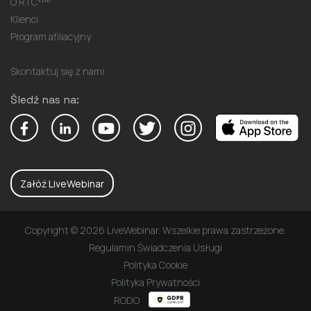
O RTC
Klienci
Program afiliacyjny
Skontaktuj się z nami
Śledź nas na:
Załóż LiveWebinar
Copyright © 2026 LiveWebinar. Wszelkie prawa zastrzeżone.
Regulamin Świadczenia Usługi
Polityka Cookie
Polityka Prywatności
RODO