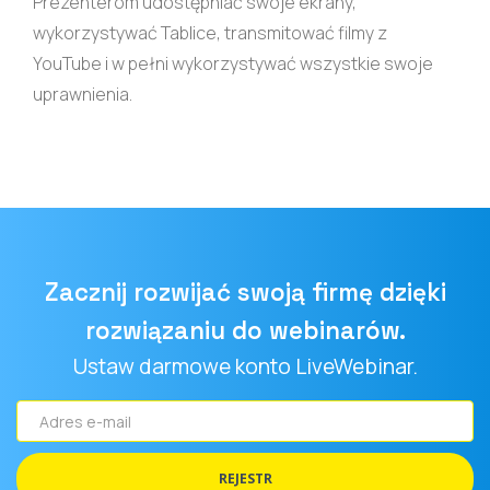
Prezenterom udostępniać swoje ekrany,
wykorzystywać Tablice, transmitować filmy z
YouTube i w pełni wykorzystywać wszystkie swoje
uprawnienia.
Zacznij rozwijać swoją firmę dzięki
rozwiązaniu do webinarów.
Ustaw darmowe konto LiveWebinar.
Adres
e-
mail
REJESTR