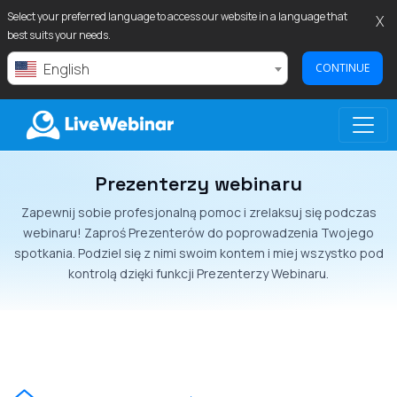
Select your preferred language to access our website in a language that
X
best suits your needs.
English
CONTINUE
Prezenterzy webinaru
LIVEWEBINAR.COM
Zapewnij sobie profesjonalną pomoc i zrelaksuj się podczas
webinaru! Zaproś Prezenterów do poprowadzenia Twojego
spotkania. Podziel się z nimi swoim kontem i miej wszystko pod
kontrolą dzięki funkcji Prezenterzy Webinaru.