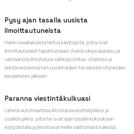
Pysy ajan tasalla uusista
ilmoittautuneista
Hanki reaaliaikaista tietoa käyttäjistä, jotka ovat
ilmoittautuneet tapahtumaasi. Aseta oikea laukaisu ja
vastaanota ilmoituksia sähköpostitse, chatissa ja
tekstiviesteissä heti uusien liidien tai rekisteröityneiden
keräämisen jälkeen.
Paranna viestintäkulkuasi
Lähetä automaattisia ilmoituksia esittelijöillesi ja
osallistujillesi, jotta he ovat ajan tasalla kokouksen
esityslistalla ja ilmoittavat heille välittömästi kaikista