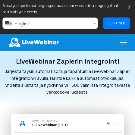
Select your preferred language to access our website in a language that
X
best suits your needs.
English
CONTINUE
LiveWebinar Zapierin integrointi
LIVEWEBINAR.COM
Järjestä täysin automatisoituja tapahtumia LiveWebinar Zapier
Integrationin avulla. Hallitse kaikkia automaatiotyökalujasi
yhdeltä alustalta ja hyödynnä yli 1 500 valmiista integroitavasta
verkkosovelluksesta.