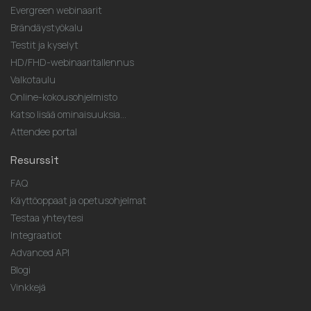
Evergreen webinaarit
Brändäystyökalu
Testit ja kyselyt
HD/FHD-webinaaritallennus
Valkotaulu
Online-kokousohjelmisto
Katso lisää ominaisuuksia...
Attendee portal
Resurssit
FAQ
Käyttöoppaat ja opetusohjelmat
Testaa yhteytesi
Integraatiot
Advanced API
Blogi
Vinkkejä