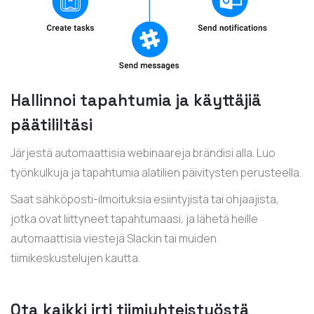
Hallinnoi tapahtumia ja käyttäjiä
päätililtäsi
Järjestä automaattisia webinaareja brändisi alla. Luo
työnkulkuja ja tapahtumia alatilien päivitysten perusteella.
Saat sähköposti-ilmoituksia esiintyjistä tai ohjaajista,
jotka ovat liittyneet tapahtumaasi, ja lähetä heille
automaattisia viestejä Slackin tai muiden
tiimikeskustelujen kautta.
Ota kaikki irti tiimiyhteistyöstä