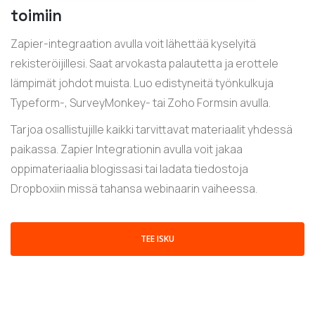
toimiin
Zapier-integraation avulla voit lähettää kyselyitä
rekisteröijillesi. Saat arvokasta palautetta ja erottele
lämpimät johdot muista. Luo edistyneitä työnkulkuja
Typeform-, SurveyMonkey- tai Zoho Formsin avulla.
Tarjoa osallistujille kaikki tarvittavat materiaalit yhdessä
paikassa. Zapier Integrationin avulla voit jakaa
oppimateriaalia blogissasi tai ladata tiedostoja
Dropboxiin missä tahansa webinaarin vaiheessa.
TEE ISKU