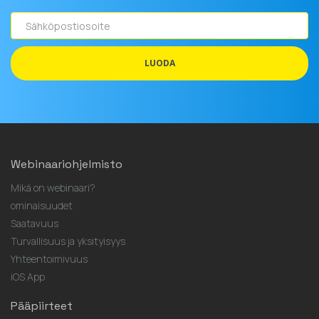
Sähköpostiosoite
LUODA
Webinaariohjelmisto
Mikä on webinaari?
ominaisuudet
Saatavuus
Turvallisuus ja yksityisyys
Yhteentoimivuus
iOS App
Pääpiirteet