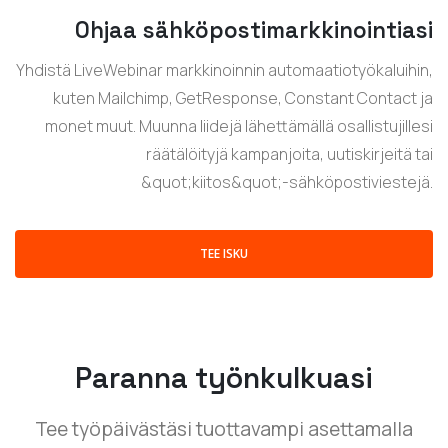
Ohjaa sähköpostimarkkinointiasi
Yhdistä LiveWebinar markkinoinnin automaatiotyökaluihin,
kuten Mailchimp, GetResponse, Constant Contact ja
monet muut. Muunna liidejä lähettämällä osallistujillesi
räätälöityjä kampanjoita, uutiskirjeitä tai
&quot;kiitos&quot;-sähköpostiviestejä.
TEE ISKU
Paranna työnkulkuasi
Tee työpäivästäsi tuottavampi asettamalla