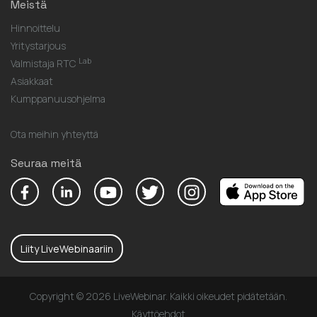
Meistä
Hinnoittelu
Yritystarjous
Lab
Valmistaja RTC
Asiakkaat
Kumppanuusohjelma
Ota meihin yhteyttä
Seuraa meitä
Liity LiveWebinaariin
Copyright © 2026 LiveWebinar. Kaikki oikeudet pidätetään.
Käyttöehdot