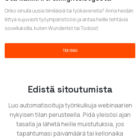
Onko sinulla uusia tiimiläisiä tai työkavereita? Anna heidän
liittyä sujuvasti työympäristöösi ja antaa heille tehtäviä
sovelluksilla, kuten Wunderlist tai Todoist.
TEE ISKU
Edistä sitoutumista
Luo automatisoituja työnkulkuja webinaarien
nykyisen tilan perusteella. Pidä yleisösi ajan
tasalla ja lähetä heille muistutuksia, jos
tapahtumasi päivämäärä tai kellonaika