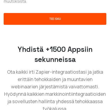
muutoksista.
TEE ISKU
Yhdistä +1500 Appsiin
sekunneissa
Ota kaikki irti Zapier-integraatiostasi ja jatka
erittäin tehokkaiden ja muuntavien
webinaarien järjestämistä vaivattomasti.
Hyödynnä kaikkien markkinointiintegraatioiden
ja sovellusten hallinta yhdessä tehokkaassa
työkalussa.