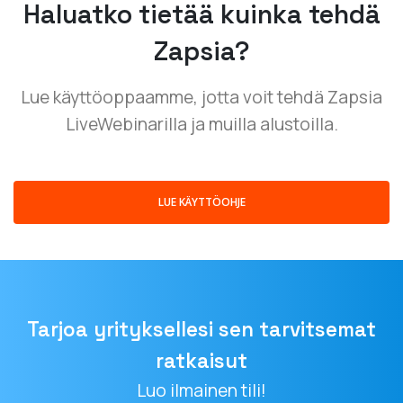
Haluatko tietää kuinka tehdä
Zapsia?
Lue käyttöoppaamme, jotta voit tehdä Zapsia
LiveWebinarilla ja muilla alustoilla.
LUE KÄYTTÖOHJE
Tarjoa yrityksellesi sen tarvitsemat
ratkaisut
Luo ilmainen tili!