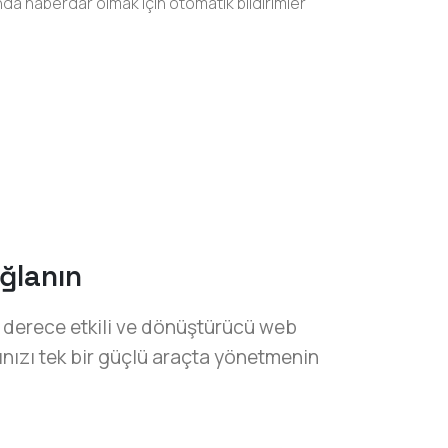
nda haberdar olmak için otomatik bildirimler
ğlanın
 derece etkili ve dönüştürücü web
ızı tek bir güçlü araçta yönetmenin