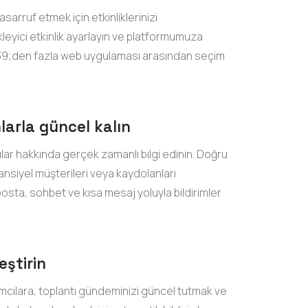
rruf etmek için etkinliklerinizi
etikleyici etkinlik ayarlayın ve platformumuza
39;den fazla web uygulaması arasından seçim
larla güncel kalın
cılar hakkında gerçek zamanlı bilgi edinin. Doğru
tansiyel müşterileri veya kaydolanları
sta, sohbet ve kısa mesaj yoluyla bildirimler
leştirin
ımcılara, toplantı gündeminizi güncel tutmak ve