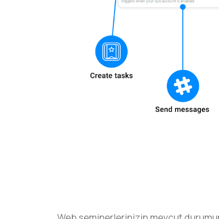
Web seminerlerinizin mevcut durumuna gö