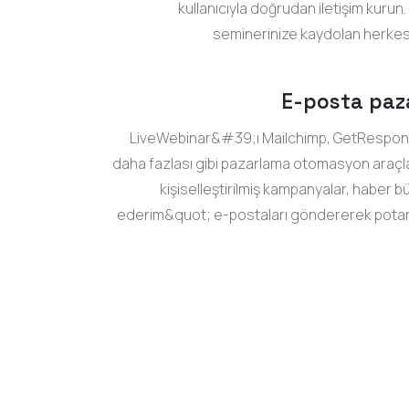
kullanıcıyla doğrudan iletişim kuru
seminerinize kaydolan herkese 
E-posta paza
LiveWebinar&#39;ı Mailchimp, GetRespon
daha fazlası gibi pazarlama otomasyon araçları
kişiselleştirilmiş kampanyalar, haber 
ederim&quot; e-postaları göndererek potans