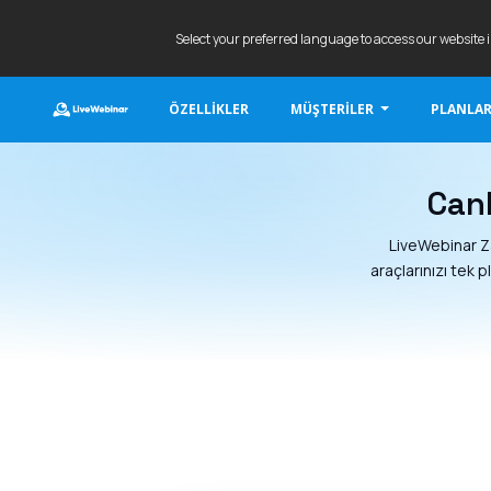
Select your preferred language to access our website 
ÖZELLIKLER
MÜŞTERILER
PLANLAR
LIVEWEBINAR.COM
Can
LiveWebinar Z
araçlarınızı te