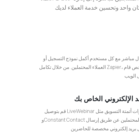
ال مباشر مع كل مستخدم أكمل نموذج التسجيل أو
العملاء المحتملين. من خلال تكامل Zapier، يمكنك إرسال تذكيرات إلى أي شخص قام
يد الإلكتروني الخاص بك
قم بتوصيل LiveWebinar بأدوات أتمتة التسويق مثل Mailchimp وGetResponse
وConstant Contact وغيرها الكثير. قم بتحويل العملاء المحتملين عن طريق إرسال