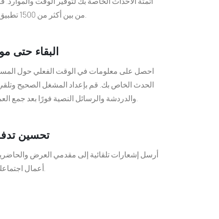
أتمتة الأحداث الخاصة بك لتوفير الوقت والموارد. 
من بين أكثر من 1500 تطبيق ويب لدمجها في نظامنا الأساسي.
البقاء حتى مو
احصل على معلومات في الوقت الفعلي حول المستخ
الحدث الخاص بك. قم بإعداد المشغل الصحيح وتلقي ا
والدردشة والرسائل النصية فورًا بعد جمع العملاء المحتملين أو المسجلين الجدد.
تحسين تدفق
أرسل إشعارات تلقائية إلى مقدمي العرض والحاضرين 
أعمال اجتماعك وإبلاغهم على الفور بأي تغييرات.