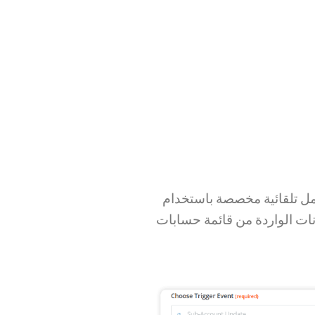
ستخدام Zapier Integration. قم بتشغيل
بات LiveWebinar الفرعية الخاصة بك لتجنب العمل الممل وإنجاز المزيد