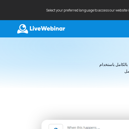
Select your preferred language to access our website 
LIVEWEBINAR.COM
LiveWebin. قم بإدارة جميع أدوات التشغيل