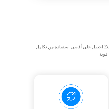
احصل على أقصى استفادة من تكامل Zapier واستمر في تشغيل ندوات عبر الإنترنت فعالة للغاية وتحويلية دون أي جهد. استفد من إدارة جميع