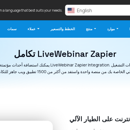
English
in a language that best suits your needs.
موارد
منتج
الخطط والتسعير
عملاء
سمات
تكامل LiveWebinar Zapier
يمكنك استضافة أحداث مؤتمتة بالكامل باستخدام ar Zapier Integration
نترنت على الطيار الآلي